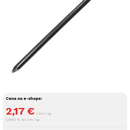
Cena na e-shope:
2,17
€
s DPH / kg
1,7642 €
bez DPH / kg