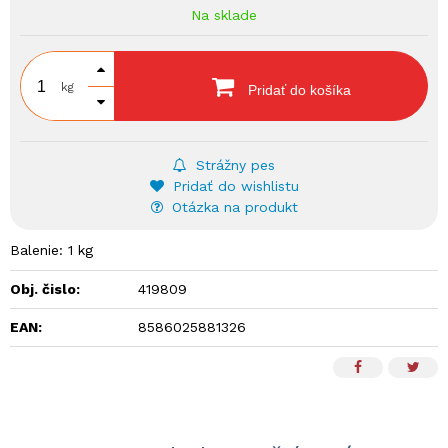
Na sklade
kg
Pridať do košíka
Strážny pes
Pridať do wishlistu
Otázka na produkt
Balenie: 1 kg
Obj. čislo:
419809
EAN:
8586025881326