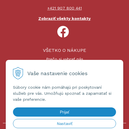
+421 907 800 441
Zobraziť všekty kontakty
VŠETKO O NÁKUPE
Prečo si vybrať nás
Nákupný proces
Platby a doprava
Vaše nastavenie cookies
Reklamačný poriadok
Súbory cookie nám pomáhajú pri poskytovaní
ĎALŠIE INFORMÁCIE
služieb pre vás. Umožňujú spoznať a zapamätať si
vaše preferencie.
Certifikáty
Obchodné podmienky
Prijať
Ochrana osobných údajov
Nastaviť
© 2026 omniashop.sk •
tvorba eshopu cez UNIobchod
,
webhosting