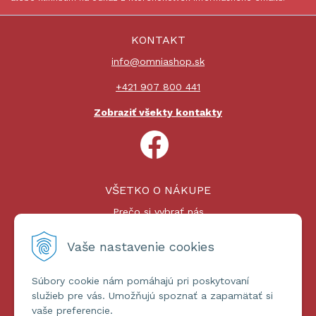
KONTAKT
info@omniashop.sk
+421 907 800 441
Zobraziť všekty kontakty
VŠETKO O NÁKUPE
Prečo si vybrať nás
Nákupný proces
Platby a doprava
Vaše nastavenie cookies
Reklamačný poriadok
Súbory cookie nám pomáhajú pri poskytovaní
ĎALŠIE INFORMÁCIE
služieb pre vás. Umožňujú spoznať a zapamätať si
vaše preferencie.