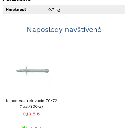
Hmotnosť
0,7 kg
Naposledy navštívené
Klince nastreľovacie 70/72
(1bal/300ks)
0,1315 €
Na sklade