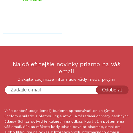
Najdôležitejšie novinky priamo na váš
email
Získajte zaujímavé informácie vždy medzi prvými
Odoberať
Vaše osobné údaje (email) budeme spracovávať len za týmto
účelom v súlade s platnou legislatívou a zásadami ochrany osobných
údajov. Súhlas potvrdíte kliknutím na odkaz, ktorý vám pošleme na
váš email. Súhlas môžete kedykoľvek odvolať písomne, emailom
alebo kliknutím na odkaz z ktoréhokoľvek informačného emailu.