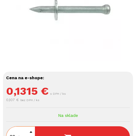
Cena na e-shope:
0,1315
€
s DPH / ks
0,107 €
bez DPH / ks
Na sklade