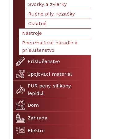
Svorky a zvierky
Ručné píly, rezačky
Ostatné
Nástroje
Pneumatické náradie a
príslušenstvo
Príslušenstvo
Spojovací materiál
PUR peny, silikóny,
lepidlá
Dom
Záhrada
Elektro