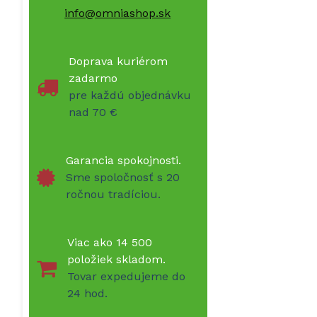
info@omniashop.sk
Doprava kuriérom
zadarmo
pre každú objednávku
nad 70 €
Garancia spokojnosti.
Sme spoločnosť s 20
ročnou tradíciou.
Viac ako 14 500
položiek skladom.
Tovar expedujeme do
24 hod.