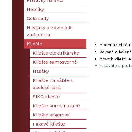
Prísavky na sklo
Hoblíky
Gola sady
Navijáky a zdvíhacie
zariadenia
Kliešte
materiál: chró
kované a kalen
Kliešte elektrikárske
povrch klieští j
Kliešte samosvorné
rukoväte s prot
Hasáky
Kliešte na káble a
oceľové laná
SIKO kliešte
Kliešte kombinované
Kliešte segerové
Pákové kliešte