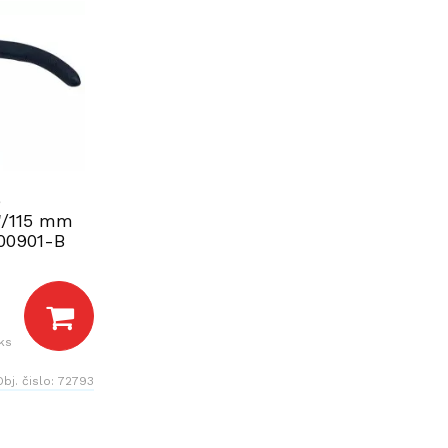
e
"/115 mm
0901-B
ks
Obj. čislo:
72793