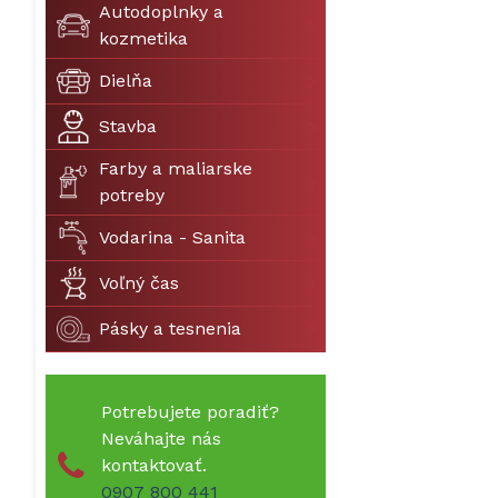
Autodoplnky a
kozmetika
Dielňa
Stavba
Farby a maliarske
potreby
Vodarina - Sanita
Voľný čas
Pásky a tesnenia
Potrebujete poradiť?
Neváhajte nás
kontaktovať.
0907 800 441