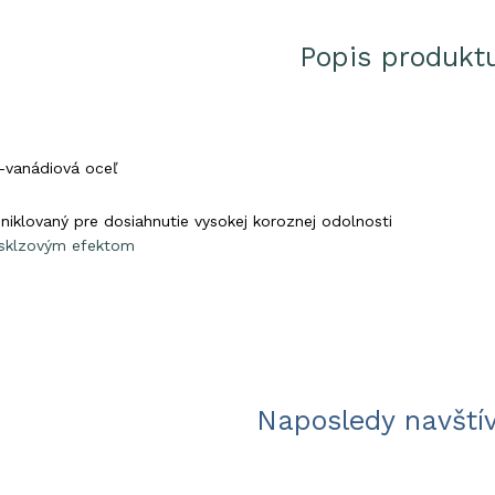
Popis produkt
m-vanádiová oceľ
é
e niklovaný pre dosiahnutie vysokej koroznej odolnosti
isklzovým efektom
Naposledy navští