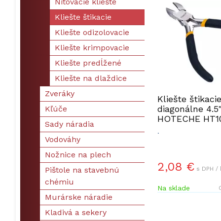
Nitovacie kliešte
Kliešte štikacie
Kliešte odizolovacie
Kliešte krimpovacie
Kliešte predĺžené
Kliešte na dlaždice
Zveráky
Kliešte štikaci
diagonálne 4.5
Kľúče
HOTECHE HT10
Sady náradia
.
Vodováhy
Nožnice na plech
2,08 €
Pištole na stavebnú
s DPH / 
chémiu
Na sklade
Murárske náradie
Kladivá a sekery