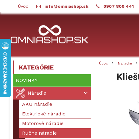
Úvod
info@omniashop.sk
0907 800 441
Úvod
Náradie
KATEGÓRIE
Klie
NOVINKY
Náradie
AKU náradie
Elektrické náradie
Motorové náradie
Ručné náradie