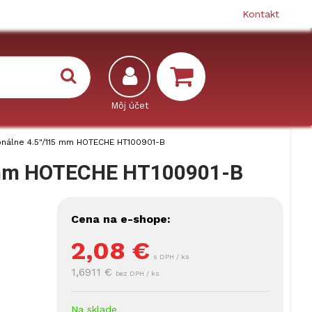
Kontakt
gonálne 4.5"/115 mm HOTECHE HT100901-B
15 mm HOTECHE HT100901-B
Cena na e-shope:
2,08
€
s DPH / ks
1,6911 €
bez DPH / ks
Na sklade