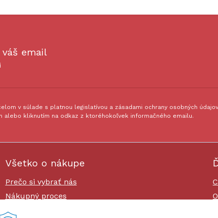
 váš email
i
lom v súlade s platnou legislatívou a zásadami ochrany osobných údajov.
 alebo kliknutím na odkaz z ktoréhokoľvek informačného emailu.
Všetko o nákupe
Ď
Prečo si vybrať nás
C
Nákupný proces
O
Platby a doprava
O