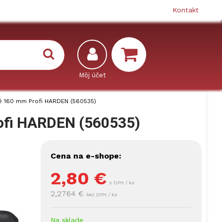
Kontakt
né 160 mm Profi HARDEN (560535)
rofi HARDEN (560535)
Cena na e-shope:
2,80
€
s DPH / ks
2,2764 €
bez DPH / ks
Na sklade