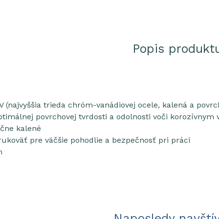
Popis produkt
V (najvyššia trieda chróm-vanádiovej ocele, kalená a p
ptimálnej povrchovej tvrdosti a odolnosti voči korozívnym
čne kalené
ukoväť pre väčšie pohodlie a bezpečnosť pri práci
m
Naposledy navští