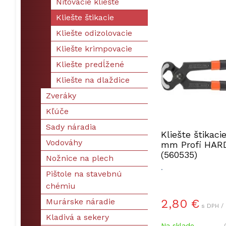
Nitovacie kliešte
Kliešte štikacie
Kliešte odizolovacie
Kliešte krimpovacie
Kliešte predĺžené
Kliešte na dlaždice
Zveráky
Kľúče
Sady náradia
Kliešte štikaci
Vodováhy
mm Profi HAR
(560535)
Nožnice na plech
.
Pištole na stavebnú
chémiu
Murárske náradie
2,80 €
s DPH /
Kladivá a sekery
Na sklade