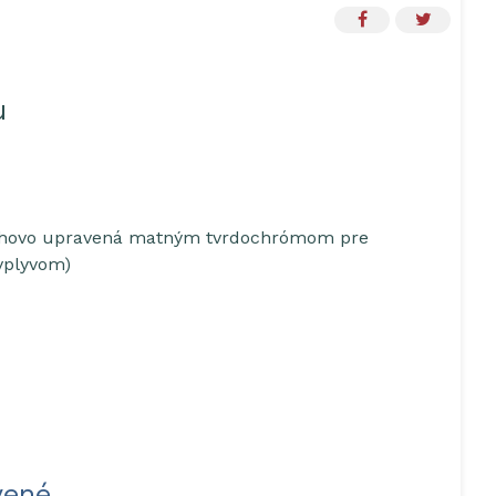
u
ovrchovo upravená matným tvrdochrómom pre
 vplyvom)
vené