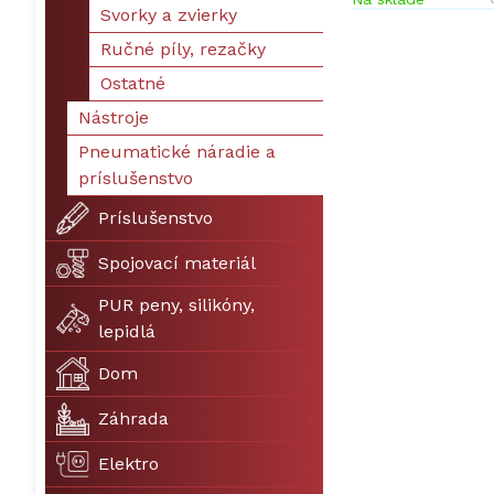
Svorky a zvierky
Ručné píly, rezačky
Ostatné
Nástroje
Pneumatické náradie a
príslušenstvo
Príslušenstvo
Spojovací materiál
PUR peny, silikóny,
lepidlá
Dom
Záhrada
Elektro