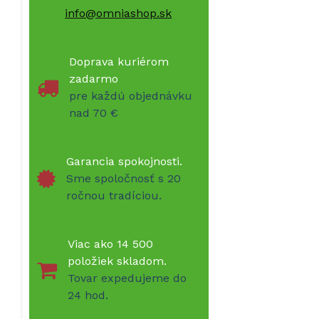
info@omniashop.sk
Doprava kuriérom
zadarmo
pre každú objednávku
nad 70 €
Garancia spokojnosti.
Sme spoločnosť s 20
ročnou tradíciou.
Viac ako 14 500
položiek skladom.
Tovar expedujeme do
24 hod.