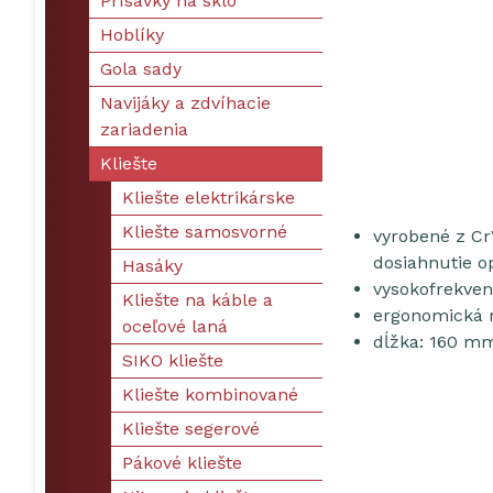
Prísavky na sklo
Hoblíky
Gola sady
Navijáky a zdvíhacie
zariadenia
Kliešte
Kliešte elektrikárske
Kliešte samosvorné
vyrobené z Cr
dosiahnutie o
Hasáky
vysokofrekven
Kliešte na káble a
ergonomická r
oceľové laná
dĺžka: 160 m
SIKO kliešte
Kliešte kombinované
Kliešte segerové
Pákové kliešte