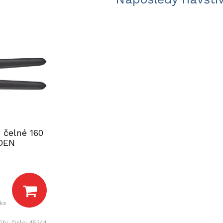
e čelné 160
DEN
 ks
Obj. čislo:
45244