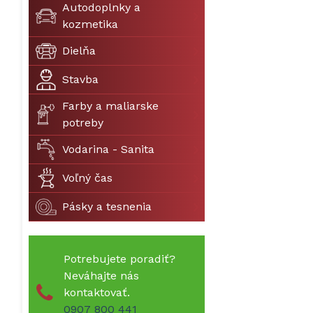
Autodoplnky a
kozmetika
Dielňa
Stavba
Farby a maliarske
potreby
Vodarina - Sanita
Voľný čas
Pásky a tesnenia
Potrebujete poradiť?
Neváhajte nás
kontaktovať.
0907 800 441