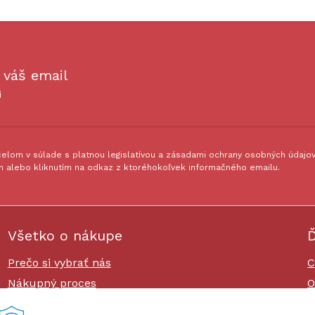
 váš email
i
lom v súlade s platnou legislatívou a zásadami ochrany osobných údajov.
 alebo kliknutím na odkaz z ktoréhokoľvek informačného emailu.
Všetko o nákupe
Ď
Prečo si vybrať nás
C
Nákupný proces
O
Platby a doprava
O