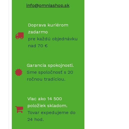
info@omniashop.sk
Doprava kuriérom
zadarmo
pre každú objednávku
nad 70 €
Garancia spokojnosti.
Sme spoločnosť s 20
ročnou tradíciou.
Viac ako 14 500
položiek skladom.
Tovar expedujeme do
24 hod.