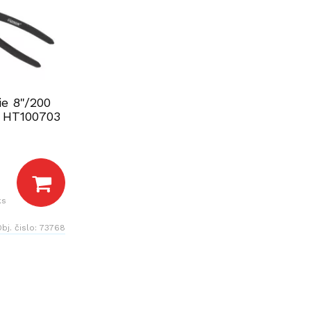
ie 8"/200
HT100703
ks
bj. čislo:
73768