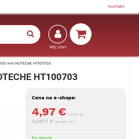
Kontakt
"/200 mm HOTECHE HT100703
 HOTECHE HT100703
Cena na e-shope:
4,97
€
s DPH / ks
4,0407 €
bez DPH / ks
Na sklade