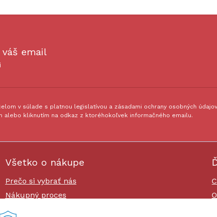
 váš email
i
lom v súlade s platnou legislatívou a zásadami ochrany osobných údajov.
 alebo kliknutím na odkaz z ktoréhokoľvek informačného emailu.
Všetko o nákupe
Ď
Prečo si vybrať nás
C
Nákupný proces
O
Platby a doprava
O