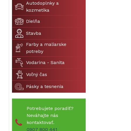
Autodoplnky a
kozmetika
Dielňa
Stavba
Farby a maliarske
potreby
Vodarina - Sanita
Voľný čas
Pásky a tesnenia
Potrebujete poradiť?
Neváhajte nás
kontaktovať.
0907 800 441