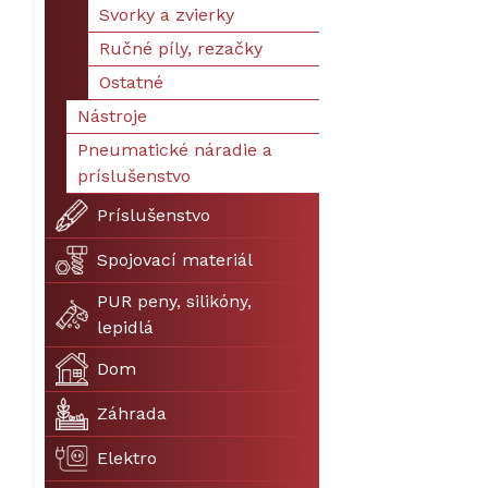
Svorky a zvierky
Ručné píly, rezačky
Ostatné
Nástroje
Pneumatické náradie a
príslušenstvo
Príslušenstvo
Spojovací materiál
PUR peny, silikóny,
lepidlá
Dom
Záhrada
Elektro