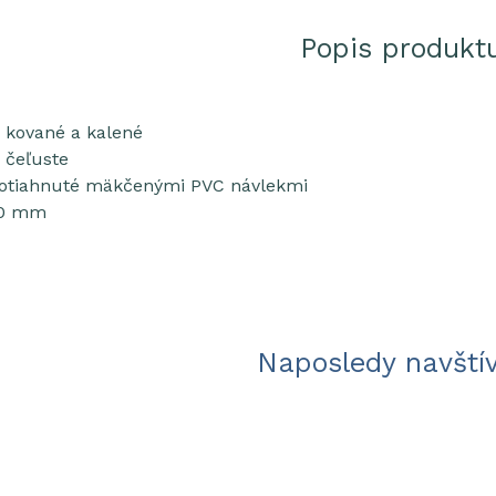
Popis produkt
, kované a kalené
 čeľuste
potiahnuté mäkčenými PVC návlekmi
00 mm
Naposledy navští