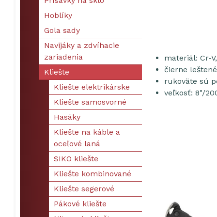
Prísavky na sklo
Hoblíky
Gola sady
Navijáky a zdvíhacie
zariadenia
materiál: Cr-V
čierne leštené
Kliešte
rukoväte sú 
Kliešte elektrikárske
veľkosť: 8"/2
Kliešte samosvorné
Hasáky
Kliešte na káble a
oceľové laná
SIKO kliešte
Kliešte kombinované
Kliešte segerové
Pákové kliešte