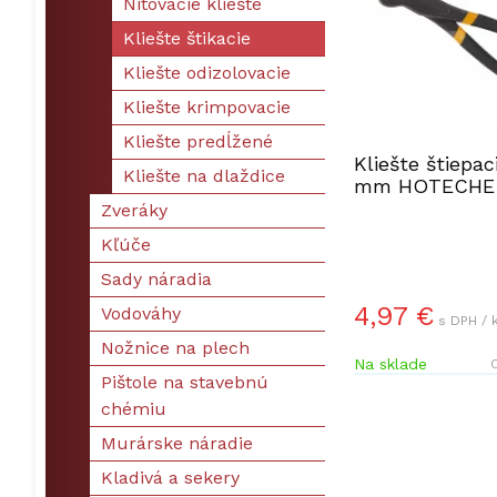
Nitovacie kliešte
Kliešte štikacie
Kliešte odizolovacie
Kliešte krimpovacie
Kliešte predĺžené
Kliešte štiepac
Kliešte na dlaždice
mm HOTECHE 
Zveráky
Kľúče
Sady náradia
4,97 €
Vodováhy
s DPH / 
Nožnice na plech
Na sklade
O
Pištole na stavebnú
chémiu
Murárske náradie
Kladivá a sekery