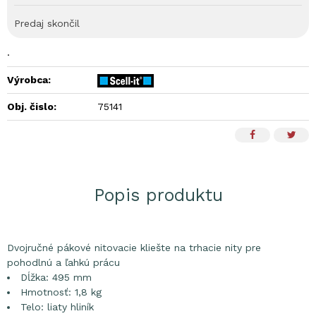
Predaj skončil
.
Výrobca:
Obj. čislo:
75141
Popis produktu
Dvojručné pákové nitovacie kliešte na trhacie nity pre
pohodlnú a ľahkú prácu
Dĺžka: 495 mm
Hmotnosť: 1,8 kg
Telo: liaty hliník