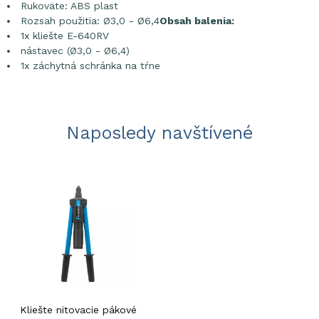
Rukoväte: ABS plast
Rozsah použitia: Ø3,0 - Ø6,4
Obsah balenia:
1x kliešte E-640RV
nástavec (Ø3,0 - Ø6,4)
1x záchytná schránka na tŕne
Naposledy navštívené
Kliešte nitovacie pákové