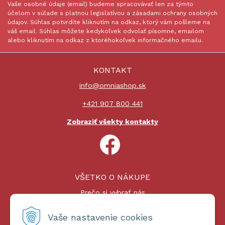
Vaše osobné údaje (email) budeme spracovávať len za týmto
účelom v súlade s platnou legislatívou a zásadami ochrany osobných
údajov. Súhlas potvrdíte kliknutím na odkaz, ktorý vám pošleme na
váš email. Súhlas môžete kedykoľvek odvolať písomne, emailom
alebo kliknutím na odkaz z ktoréhokoľvek informačného emailu.
KONTAKT
info@omniashop.sk
+421 907 800 441
Zobraziť všekty kontakty
VŠETKO O NÁKUPE
Prečo si vybrať nás
Nákupný proces
Platby a doprava
Vaše nastavenie cookies
Reklamačný poriadok