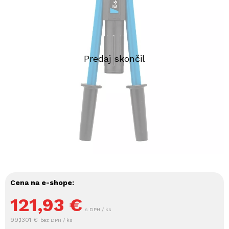
Cena na e-shope:
121,93
€
s DPH / ks
99,1301 €
bez DPH / ks