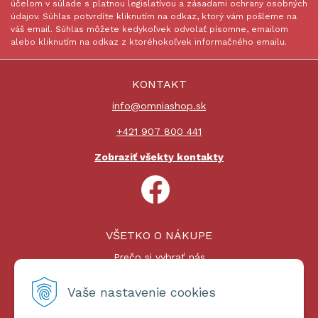
účelom v súlade s platnou legislatívou a zásadami ochrany osobných
údajov. Súhlas potvrdíte kliknutím na odkaz, ktorý vám pošleme na
váš email. Súhlas môžete kedykoľvek odvolať písomne, emailom
alebo kliknutím na odkaz z ktoréhokoľvek informačného emailu.
KONTAKT
info@omniashop.sk
+421 907 800 441
Zobraziť všekty kontakty
VŠETKO O NÁKUPE
Prečo si vybrať nás
Nákupný proces
Platby a doprava
Vaše nastavenie cookies
Reklamačný poriadok