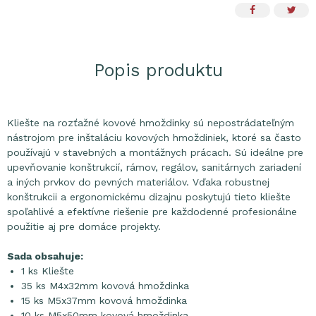
Popis produktu
Kliešte na rozťažné kovové hmoždinky sú nepostrádateľným
nástrojom pre inštaláciu kovových hmoždiniek, ktoré sa často
používajú v stavebných a montážnych prácach. Sú ideálne pre
upevňovanie konštrukcií, rámov, regálov, sanitárnych zariadení
a iných prvkov do pevných materiálov. Vďaka robustnej
konštrukcii a ergonomickému dizajnu poskytujú tieto kliešte
spoľahlivé a efektívne riešenie pre každodenné profesionálne
použitie aj pre domáce projekty.
Sada obsahuje:
1 ks Kliešte
35 ks M4x32mm kovová hmoždinka
15 ks M5x37mm kovová hmoždinka
10 ks M5x50mm kovová hmoždinka