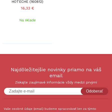
HOTECHE (160812)
16,33 €
Na sklade
Najdôležitejšie novinky priamo na váš
email
Získajte zaujímavé informácie vždy medzi prvými
Odoberať
Vaše osobné údaje (email) budeme spracovávať len za týmto