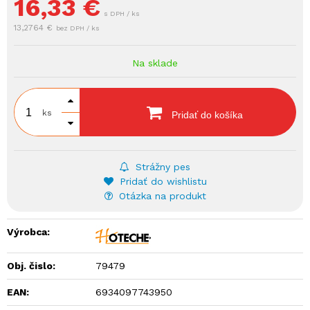
16,33
€
s DPH / ks
13,2764 €
bez DPH / ks
Na sklade
ks
Pridať do košíka
Strážny pes
Pridať do wishlistu
Otázka na produkt
Výrobca:
Obj. čislo:
79479
EAN:
6934097743950