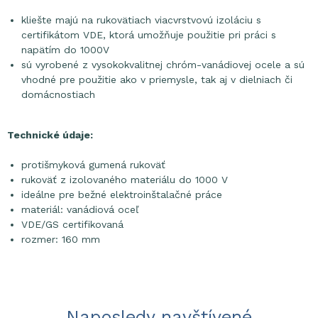
kliešte majú na rukovätiach viacvrstvovú izoláciu s
certifikátom VDE, ktorá umožňuje použitie pri práci s
napätím do 1000V
sú vyrobené z vysokokvalitnej chróm-vanádiovej ocele a sú
vhodné pre použitie ako v priemysle, tak aj v dielniach či
domácnostiach
Technické údaje:
protišmyková gumená rukoväť
rukoväť z izolovaného materiálu do 1000 V
ideálne pre bežné elektroinštalačné práce
materiál: vanádiová oceľ
VDE/GS certifikovaná
rozmer: 160 mm
Naposledy navštívené