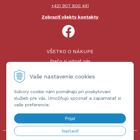
+421 907 800 441
Zobraziť všekty kontakty
VŠETKO O NÁKUPE
Prečo si vybrať nás
Nákupný proces
Platby a doprava
Vaše nastavenie cookies
Reklamačný poriadok
Súbory cookie nám pomáhajú pri poskytovaní
ĎALŠIE INFORMÁCIE
služieb pre vás. Umožňujú spoznať a zapamätať si
vaše preferencie.
Certifikáty
Obchodné podmienky
Prijať
Ochrana osobných údajov
Nastaviť
© 2026 omniashop.sk •
tvorba eshopu cez UNIobchod
,
webhosting