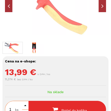
Cena na e-shope:
13,99
€
s DPH / ks
11,374 €
bez DPH / ks
Na sklade
ks
Pridať do košíka