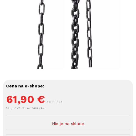
Cena na e-shope:
61,90
€
s DPH / ks
50,3252 €
bez DPH / ks
Nie je na sklade