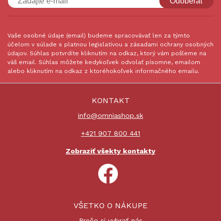
Odoberať
Vaše osobné údaje (email) budeme spracovávať len za týmto
účelom v súlade s platnou legislatívou a zásadami ochrany osobných
údajov. Súhlas potvrdíte kliknutím na odkaz, ktorý vám pošleme na
váš email. Súhlas môžete kedykoľvek odvolať písomne, emailom
alebo kliknutím na odkaz z ktoréhokoľvek informačného emailu.
KONTAKT
info@omniashop.sk
+421 907 800 441
Zobraziť všekty kontakty
VŠETKO O NÁKUPE
Prečo si vybrať nás