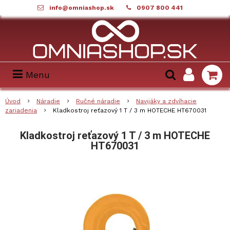
info@omniashop.sk
0907 800 441
Menu
Úvod
Náradie
Ručné náradie
Navijáky a zdvíhacie
zariadenia
Kladkostroj reťazový 1 T / 3 m HOTECHE HT670031
Kladkostroj reťazový 1 T / 3 m HOTECHE
HT670031