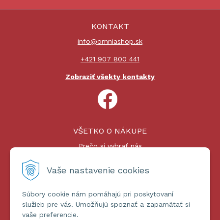
KONTAKT
info@omniashop.sk
+421 907 800 441
Zobraziť všekty kontakty
VŠETKO O NÁKUPE
Prečo si vybrať nás
Nákupný proces
Platby a doprava
Vaše nastavenie cookies
Reklamačný poriadok
Súbory cookie nám pomáhajú pri poskytovaní
ĎALŠIE INFORMÁCIE
služieb pre vás. Umožňujú spoznať a zapamätať si
vaše preferencie.
Certifikáty