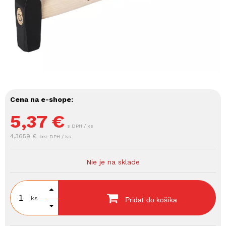
Cena na e-shope:
5,37
€
s DPH / ks
4,3659 €
bez DPH / ks
Nie je na sklade
ks
Pridať do košíka