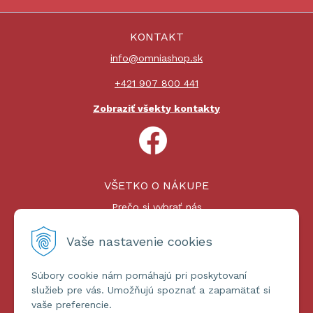
KONTAKT
info@omniashop.sk
+421 907 800 441
Zobraziť všekty kontakty
VŠETKO O NÁKUPE
Prečo si vybrať nás
Nákupný proces
Platby a doprava
Vaše nastavenie cookies
Reklamačný poriadok
Súbory cookie nám pomáhajú pri poskytovaní
ĎALŠIE INFORMÁCIE
služieb pre vás. Umožňujú spoznať a zapamätať si
vaše preferencie.
Certifikáty