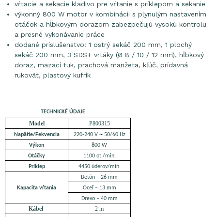
vŕtacie a sekacie kladivo pre vŕtanie s príklepom a sekanie
výkonný 800 W motor v kombinácii s plynulým nastavením
otáčok a hĺbkovým dorazom zabezpečujú vysokú kontrolu
a presné vykonávanie práce
dodané príslušenstvo: 1 ostrý sekáč 200 mm, 1 plochý
sekáč 200 mm, 3 SDS+ vrtáky (Ø 8 / 10 / 12 mm), hĺbkový
doraz, mazací tuk, prachová manžeta, kľúč, prídavná
rukoväť, plastový kufrík
TECHNICKÉ ÚDAJE
Model
P800315
~
Napätie/Fekvencia
220-240 V
50/60 Hz
Výkon
800 W
Otáčky
1100 ot./min.
Príklep
4450 úderov/min.
Betón – 26 mm
Kapacita vŕtania
Oceľ – 13 mm
Drevo – 40 mm
Kábel
2 m