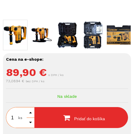
Cena na e-shope:
89,90
€
s DPH / ks
73,0894 €
bez DPH / ks
Na sklade
ks
Pridať do košíka