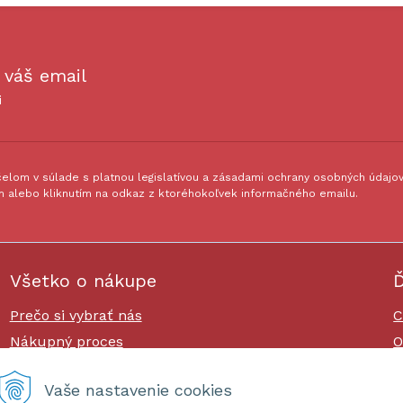
 váš email
i
lom v súlade s platnou legislatívou a zásadami ochrany osobných údajov.
 alebo kliknutím na odkaz z ktoréhokoľvek informačného emailu.
Všetko o nákupe
Ď
Prečo si vybrať nás
C
Nákupný proces
O
Platby a doprava
O
Vaše nastavenie cookies
Reklamačný poriadok