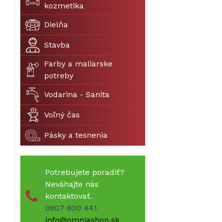
kozmetika
Dielňa
Stavba
Farby a maliarske
potreby
Vodarina - Sanita
Voľný čas
Pásky a tesnenia
Potrebujete poradiť?
Neváhajte nás
kontaktovať.
0907 800 441
info@omniashop.sk