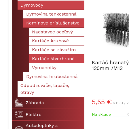
Dymovody
Dymovina tenkostenná
Komínové príslušenstvo
Nadstavec oceľový
Kartáče kruhové
Kartáče so závažím
Kartáče štvorhrané
Kartáč hranatý
Výmenníky
120mm /M12
Dymovina hrubostenná
Odpudzovače, lapače,
otravy
5,55 €
Záhrada
s DPH / k
Elektro
Na sklade
O
Autodoplnky a