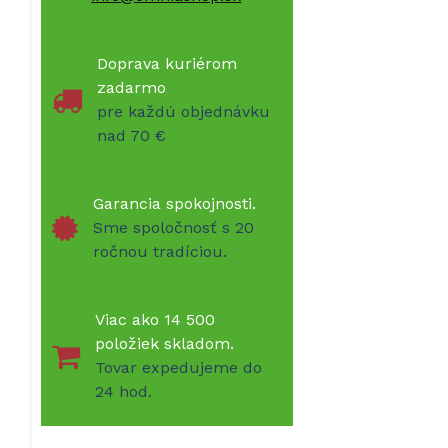
Doprava kuriérom
zadarmo
pre každú objednávku
nad 70 €
Garancia spokojnosti.
Sme spoločnosť s 20
ročnou tradíciou.
Viac ako 14 500
položiek skladom.
Tovar expedujeme do
24 hod.