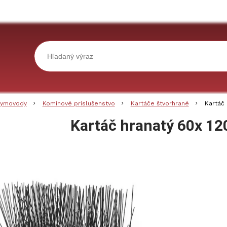
ymovody
Komínové príslušenstvo
Kartáče štvorhrané
Kartáč
Kartáč hranatý 60x 1