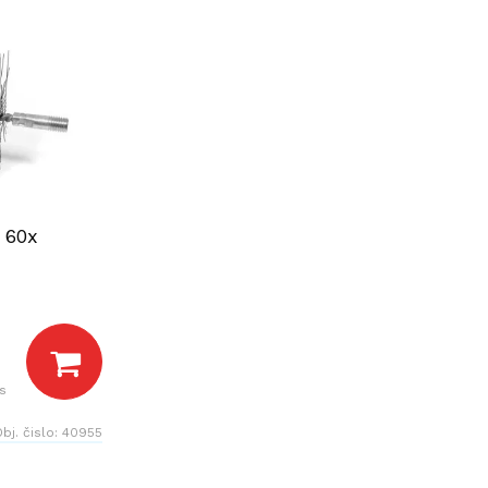
 60x
s
bj. čislo:
40955