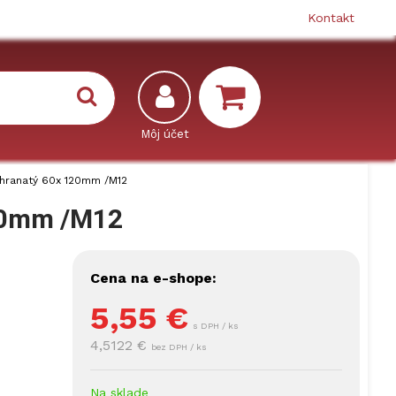
Kontakt
 hranatý 60x 120mm /M12
20mm /M12
Cena na e-shope:
5,55
€
s DPH / ks
4,5122 €
bez DPH / ks
Na sklade