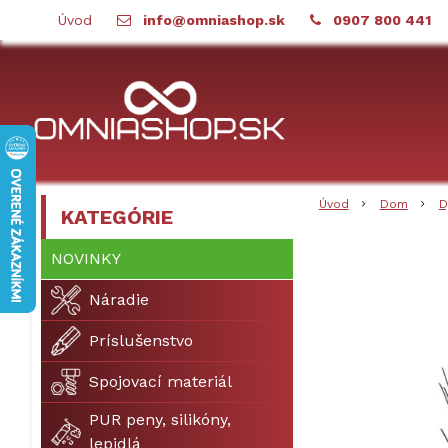
Úvod
info@omniashop.sk
0907 800 441
Úvod
Dom
D
KATEGÓRIE
NOVINKY
Náradie
Príslušenstvo
Spojovací materiál
PUR peny, silikóny,
lepidlá