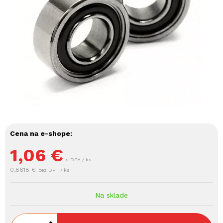
Cena na e-shope:
1,06
€
s DPH / ks
0,8618 €
bez DPH / ks
Na sklade