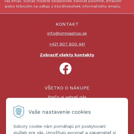
váš email. Súhlas môžete kedykoľvek odvolať písomne, emailom
alebo kliknutím na odkaz z ktoréhokoľvek informačného emailu.
KONTAKT
info@omniashop.sk
+421 907 800 441
Zobraziť všekty kontakty
VŠETKO O NÁKUPE
Prečo si vybrať nás
Nákupný proces
Platby a doprava
Vaše nastavenie cookies
Reklamačný poriadok
Súbory cookie nám pomáhajú pri poskytovaní
ĎALŠIE INFORMÁCIE
služieb pre vás. Umožňujú spoznať a zapamätať si