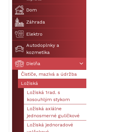
Dom
Záhrada
Elektro
Autodoplnky a
kozmetika
Dielňa
Čističe, mazivá a údržba
Ložiská
Ložiská 1rad. s
kosouhlým stykom
Ložiská axiálne
jednosmerné guličkové
Ložiská jednoradové
valčekové