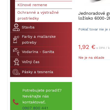
Klinové remene
Ochranné a výstražné
Jednoradové g
ložisko 6000-
prostriedky
Stavba
Pokiaľ tovar nie je
dodacia doba 5-10 
Farby a maliarske
potreby
1,92 €
s DPH / k
Vodarina - Sanita
Nie je na sklade
Voľný čas
Pásky a tesnenia
Potrebujete poradiť?
Neváhajte nás
kontaktovať.
0907 800 441