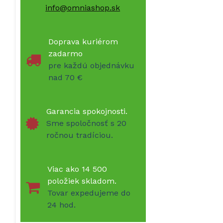
info@omniashop.sk
Doprava kuriérom
zadarmo
pre každú objednávku
nad 70 €
Garancia spokojnosti.
Sme spoločnosť s 20
ročnou tradíciou.
Viac ako 14 500
položiek skladom.
Tovar expedujeme do
24 hod.