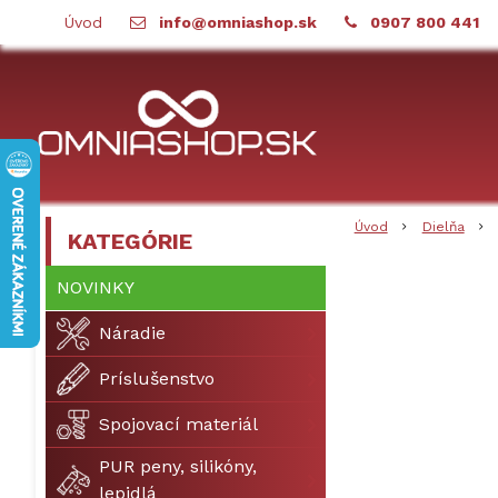
Úvod
info@omniashop.sk
0907 800 441
Úvod
Dielňa
KATEGÓRIE
NOVINKY
Náradie
Príslušenstvo
Spojovací materiál
PUR peny, silikóny,
lepidlá