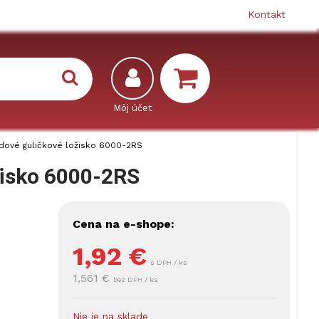
Kontakt
dové guličkové ložisko 6000-2RS
žisko 6000-2RS
Cena na e-shope:
1,92
€
s DPH / ks
1,561 €
bez DPH / ks
Nie je na sklade