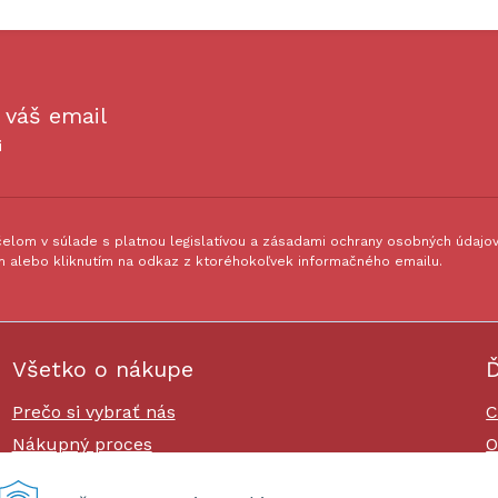
 váš email
i
lom v súlade s platnou legislatívou a zásadami ochrany osobných údajov.
 alebo kliknutím na odkaz z ktoréhokoľvek informačného emailu.
Všetko o nákupe
Ď
Prečo si vybrať nás
C
Nákupný proces
O
Platby a doprava
O