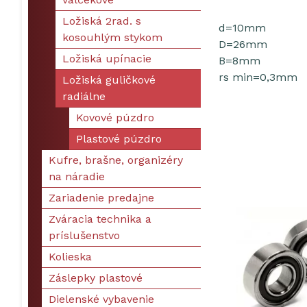
Ložiská 2rad. s
d=10mm
kosouhlým stykom
D=26mm
Ložiská upínacie
B=8mm
rs min=0,3mm
Ložiská guličkové
radiálne
Kovové púzdro
Plastové púzdro
Kufre, brašne, organizéry
na náradie
Zariadenie predajne
Zváracia technika a
príslušenstvo
Kolieska
Záslepky plastové
Dielenské vybavenie