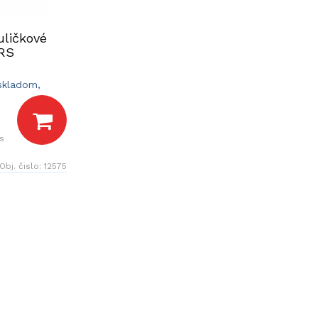
uličkové
2RS
 skladom,
dní.
s
Obj. čislo:
12575