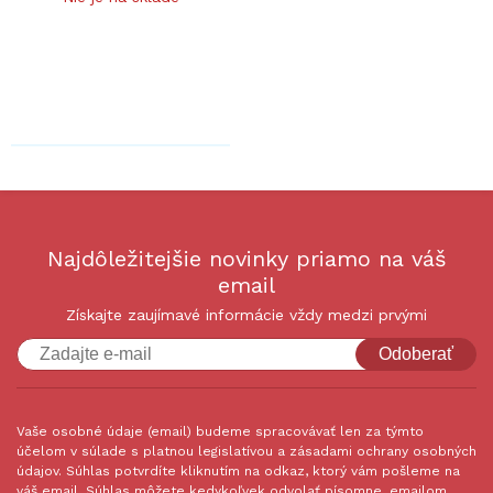
Najdôležitejšie novinky priamo na váš
email
Získajte zaujímavé informácie vždy medzi prvými
Odoberať
Vaše osobné údaje (email) budeme spracovávať len za týmto
účelom v súlade s platnou legislatívou a zásadami ochrany osobných
údajov. Súhlas potvrdíte kliknutím na odkaz, ktorý vám pošleme na
váš email. Súhlas môžete kedykoľvek odvolať písomne, emailom