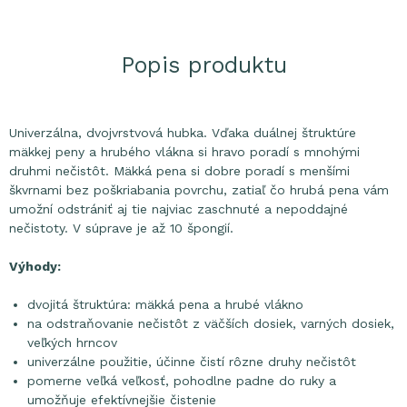
Popis produktu
Univerzálna, dvojvrstvová hubka. Vďaka duálnej štruktúre
mäkkej peny a hrubého vlákna si hravo poradí s mnohými
druhmi nečistôt. Mäkká pena si dobre poradí s menšími
škvrnami bez poškriabania povrchu, zatiaľ čo hrubá pena vám
umožní odstrániť aj tie najviac zaschnuté a nepoddajné
nečistoty. V súprave je až 10 špongií.
Výhody:
dvojitá štruktúra: mäkká pena a hrubé vlákno
na odstraňovanie nečistôt z väčších dosiek, varných dosiek,
veľkých hrncov
univerzálne použitie, účinne čistí rôzne druhy nečistôt
pomerne veľká veľkosť, pohodlne padne do ruky a
umožňuje efektívnejšie čistenie