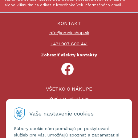
alebo kliknutím na odkaz z ktoréhokoľvek informačného emailu.
KONTAKT
info@omniashop.sk
+421 907 800 441
Zobraziť všekty kontakty
VŠETKO O NÁKUPE
Prečo si vybrať nás
Nákupný proces
Platby a doprava
Vaše nastavenie cookies
Reklamačný poriadok
Súbory cookie nám pomáhajú pri poskytovaní
ĎALŠIE INFORMÁCIE
služieb pre vás. Umožňujú spoznať a zapamätať si