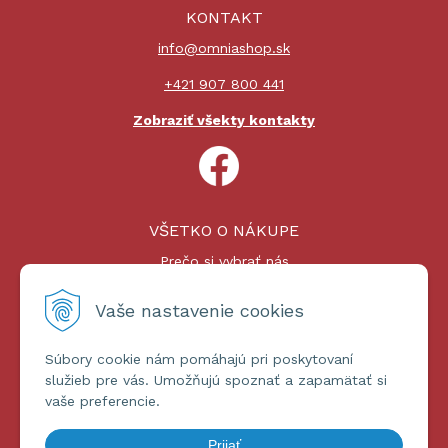
KONTAKT
info@omniashop.sk
+421 907 800 441
Zobraziť všekty kontakty
VŠETKO O NÁKUPE
Prečo si vybrať nás
Nákupný proces
Platby a doprava
Vaše nastavenie cookies
Reklamačný poriadok
Súbory cookie nám pomáhajú pri poskytovaní
ĎALŠIE INFORMÁCIE
služieb pre vás. Umožňujú spoznať a zapamätať si
vaše preferencie.
Certifikáty
Obchodné podmienky
Prijať