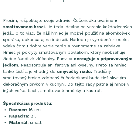
Prosím, rešpektujte svoje zdravie! Čučoriedku uvaríme
v
smaltovanom hrnci.
Je teda ideálna na varenie každodenných
jedál. O to viac, že ​​náš hrniec je možné použiť na akomkoľvek
sporáku, dokonca aj na indukcii. Nádoba je vyrobená z ocele,
vďaka čomu dobre vedie teplo a rovnomerne sa zahrieva.
Hrniec je pokrytý smaltovaným povlakom, ktorý neobsahuje
žiadne škodlivé zlúčeniny. Panvica
nereaguje s pripravovaným
jedlom.
Neabsorbuje ani farbivá ani kyseliny. Preto sa hrniec
ľahko čistí a je vhodný do
umývačky riadu.
Tradičný
smaltovaný hrniec zdobený čučoriedkami bude tiež skvelým
dekoračným prvkom v kuchyni. Do tejto rady patria aj hrnce v
iných veľkostiach, smaltované hrnčeky a kastról.
Špecifikácia produktu:
Rozmer:
16 cm
Kapacita:
2 l
Materiál:
smalt