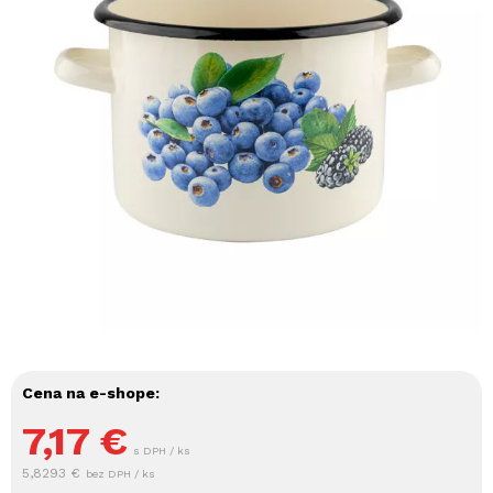
Cena na e-shope:
7,17
€
s DPH / ks
5,8293 €
bez DPH / ks