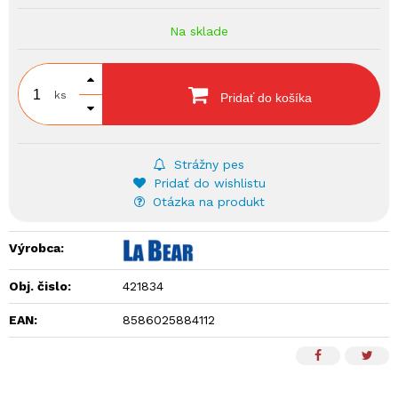
Na sklade
ks
Pridať do košíka
Strážny pes
Pridať do wishlistu
Otázka na produkt
Výrobca:
Obj. čislo:
421834
EAN:
8586025884112