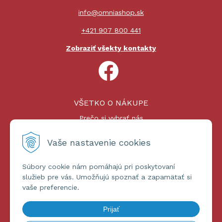
info@omniashop.sk
+421 907 800 441
Zobraziť všekty kontakty
VŠETKO O NÁKUPE
Prečo si vybrať nás
Nákupný proces
Platby a doprava
Vaše nastavenie cookies
Reklamačný poriadok
Súbory cookie nám pomáhajú pri poskytovaní
ĎALŠIE INFORMÁCIE
služieb pre vás. Umožňujú spoznať a zapamätať si
vaše preferencie.
Certifikáty
Obchodné podmienky
Prijať
Ochrana osobných údajov