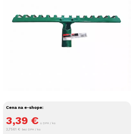
Cena na e-shope:
3,39
€
s DPH / ks
2,7561 €
bez DPH / ks