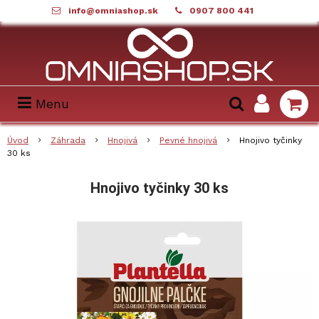
info@omniashop.sk
0907 800 441
Menu
Úvod
Záhrada
Hnojivá
Pevné hnojivá
Hnojivo tyčinky
30 ks
Hnojivo tyčinky 30 ks