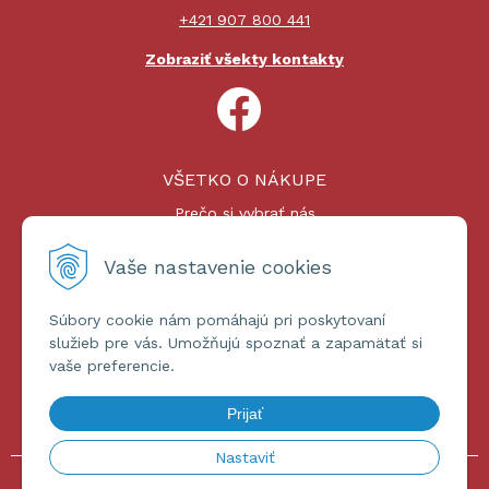
+421 907 800 441
Zobraziť všekty kontakty
VŠETKO O NÁKUPE
Prečo si vybrať nás
Nákupný proces
Platby a doprava
Vaše nastavenie cookies
Reklamačný poriadok
Súbory cookie nám pomáhajú pri poskytovaní
ĎALŠIE INFORMÁCIE
služieb pre vás. Umožňujú spoznať a zapamätať si
vaše preferencie.
Certifikáty
Obchodné podmienky
Prijať
Ochrana osobných údajov
Nastaviť
© 2026 omniashop.sk •
tvorba eshopu cez UNIobchod
,
webhosting