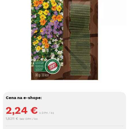
Cena na e-shope:
2,24
€
s DPH / ks
1,8211 €
bez DPH / ks