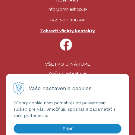
info@omniashop.sk
+421 907 800 441
Zobraziť všekty kontakty
VŠETKO O NÁKUPE
Prečo si vybrať nás
Nákupný proces
Platby a doprava
Vaše nastavenie cookies
Reklamačný poriadok
Súbory cookie nám pomáhajú pri poskytovaní
ĎALŠIE INFORMÁCIE
služieb pre vás. Umožňujú spoznať a zapamätať si
vaše preferencie.
Certifikáty
Obchodné podmienky
Prijať
Ochrana osobných údajov