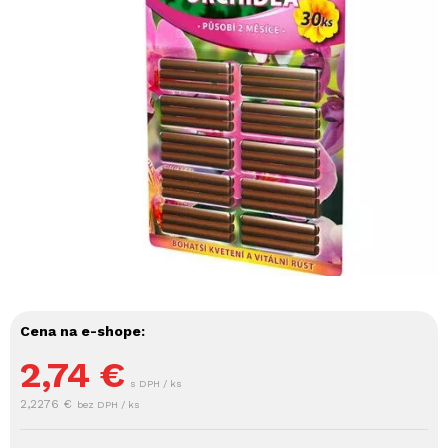
Cena na e-shope:
2,74
€
s DPH / ks
2,2276 €
bez DPH / ks