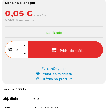
Cena na e-shope:
0,05
€
s DPH / ks
0,0407 €
bez DPH / ks
Na sklade
ks
Pridať do košíka
Strážny pes
Pridať do wishlistu
Otázka na produkt
Balenie: 100 ks
Obj. čislo:
6107
EAN:
5902134719597