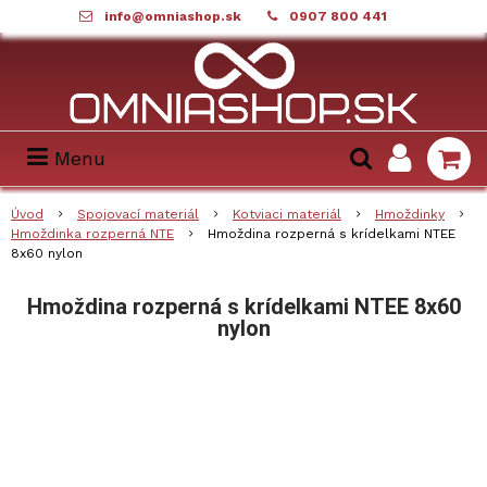
info@omniashop.sk
0907 800 441
Menu
Úvod
Spojovací materiál
Kotviaci materiál
Hmoždinky
Hmoždinka rozperná NTE
Hmoždina rozperná s krídelkami NTEE
8x60 nylon
Hmoždina rozperná s krídelkami NTEE 8x60
nylon