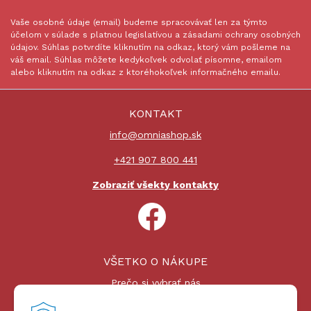
Vaše osobné údaje (email) budeme spracovávať len za týmto
účelom v súlade s platnou legislatívou a zásadami ochrany osobných
údajov. Súhlas potvrdíte kliknutím na odkaz, ktorý vám pošleme na
váš email. Súhlas môžete kedykoľvek odvolať písomne, emailom
alebo kliknutím na odkaz z ktoréhokoľvek informačného emailu.
KONTAKT
info@omniashop.sk
+421 907 800 441
Zobraziť všekty kontakty
VŠETKO O NÁKUPE
Prečo si vybrať nás
Nákupný proces