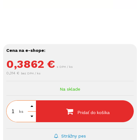
Cena na e-shope:
0,3862
€
s DPH / ks
0,314 €
bez DPH / ks
Na sklade
ks
Pridať do košíka
Strážny pes