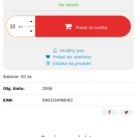
Na sklade
ks
Pridať do košíka
Strážny pes
Pridať do wishlistu
Otázka na produkt
Balenie: 50 ks
Obj. čislo:
2558
EAN:
5902134198163