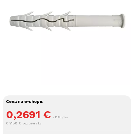
Cena na e-shope:
0,2691
€
s DPH / ks
0,2188 €
bez DPH / ks