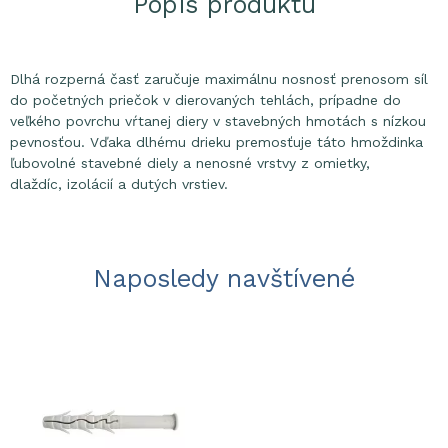
Popis produktu
Dlhá rozperná časť zaručuje maximálnu nosnosť prenosom síl
do početných priečok v dierovaných tehlách, prípadne do
veľkého povrchu vŕtanej diery v stavebných hmotách s nízkou
pevnosťou. Vďaka dlhému drieku premosťuje táto hmoždinka
ľubovolné stavebné diely a nenosné vrstvy z omietky,
dlaždíc, izolácií a dutých vrstiev.
Naposledy navštívené