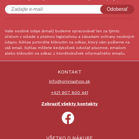
Odoberať
Vaše osobné údaje (email) budeme spracovávať len za týmto
účelom v súlade s platnou legislatívou a zásadami ochrany osobných
údajov. Súhlas potvrdíte kliknutím na odkaz, ktorý vám pošleme na
váš email. Súhlas môžete kedykoľvek odvolať písomne, emailom
alebo kliknutím na odkaz z ktoréhokoľvek informačného emailu.
KONTAKT
info@omniashop.sk
+421 907 800 441
Zobraziť všekty kontakty
VŠETKO O NÁKUPE