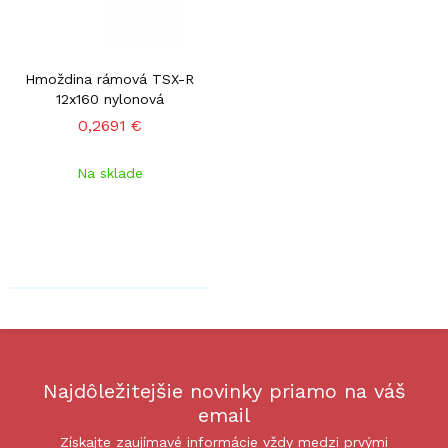
Hmoždina rámová TSX-R
12x160 nylonová
0,2691 €
Na sklade
Najdôležitejšie novinky priamo na váš
email
Získajte zaujímavé informácie vždy medzi prvými