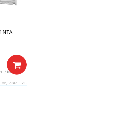
i NTA
PH / ks
Obj. čislo:
5215