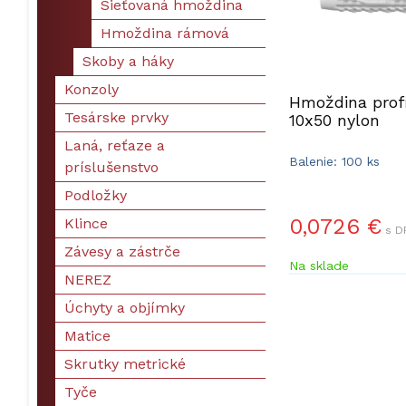
Sieťovaná hmoždina
Hmoždina rámová
Skoby a háky
Konzoly
Hmoždina prof
Tesárske prvky
10x50 nylon
Laná, reťaze a
Balenie: 100 ks
príslušenstvo
Podložky
0,0726 €
Klince
s D
Závesy a zástrče
Na sklade
NEREZ
Úchyty a objímky
Matice
Skrutky metrické
Tyče