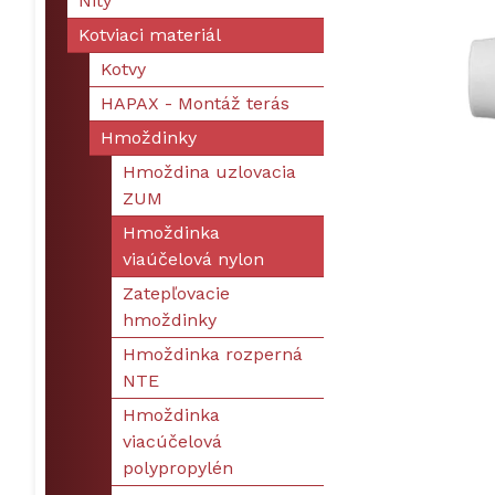
Nity
Kotviaci materiál
Kotvy
HAPAX - Montáž terás
Hmoždinky
Hmoždina uzlovacia
ZUM
Hmoždinka
viaúčelová nylon
Zatepľovacie
hmoždinky
Hmoždinka rozperná
NTE
Hmoždinka
viacúčelová
polypropylén