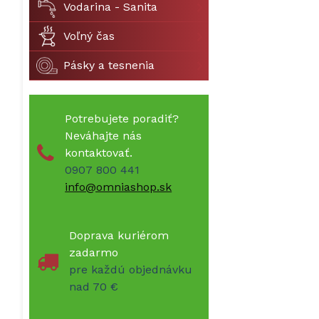
Vodarina - Sanita
Voľný čas
Pásky a tesnenia
Potrebujete poradiť?
Neváhajte nás
kontaktovať.
0907 800 441
info@omniashop.sk
Doprava kuriérom
zadarmo
pre každú objednávku
nad 70 €