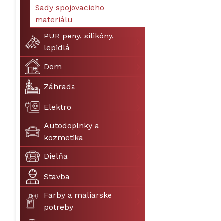
Sady spojovacieho
materiálu
PUR peny, silikóny,
lepidlá
Dom
Záhrada
Elektro
Autodoplnky a
kozmetika
Dielňa
Stavba
Farby a maliarske
potreby