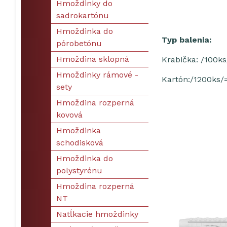
Hmoždinky do
sadrokartónu
Hmoždinka do
Typ balenia:
pórobetónu
Hmoždina sklopná
Krabička: /100ks
Hmoždinky rámové -
Kartón:/1200ks/
sety
Hmoždina rozperná
kovová
Hmoždinka
schodisková
Hmoždinka do
polystyrénu
Hmoždina rozperná
NT
Natĺkacie hmoždinky