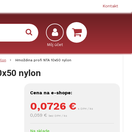
Kontakt
ylon
Hmoždina profi NTA 10x50 nylon
0x50 nylon
Cena na e-shope:
0,0726
€
s DPH / ks
0,059 €
bez DPH / ks
Na sklade