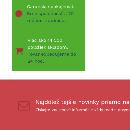
Garancia spokojnosti.
Sme spoločnosť s 20
ročnou tradíciou.
Viac ako 14 500
položiek skladom.
Tovar expedujeme do
24 hod.
Najdôležitejšie novinky priamo na
Získajte zaujímavé informácie vždy medzi prvým