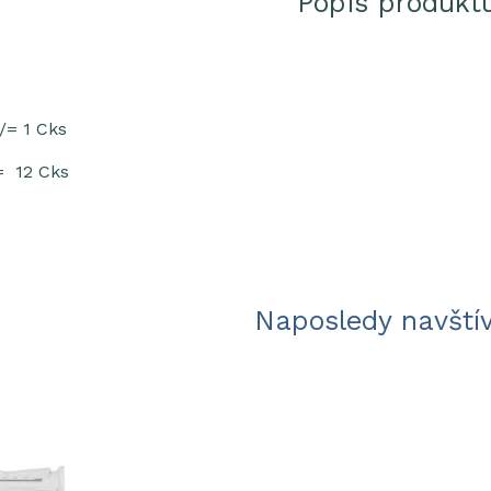
Popis produkt
/= 1 Cks
= 12 Cks
Naposledy navští