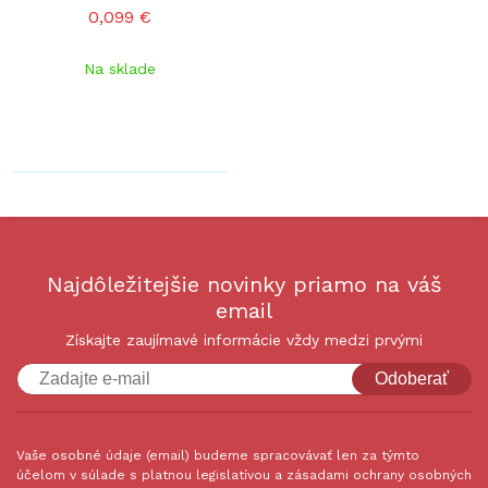
0,099 €
Na sklade
Najdôležitejšie novinky priamo na váš
email
Získajte zaujímavé informácie vždy medzi prvými
Odoberať
Vaše osobné údaje (email) budeme spracovávať len za týmto
účelom v súlade s platnou legislatívou a zásadami ochrany osobných