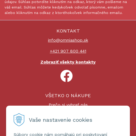
údajov. Súhlas potvrdíte kliknutím na odkaz, ktorý vám pošleme na
váš email. Súhlas môžete kedykoľvek odvolať písomne, emailom
alebo kliknutím na odkaz z ktoréhokoľvek informačného emailu.
KONTAKT
info@omniashop.sk
+421 907 800 441
Zobraziť všekty kontakty
VŠETKO O NÁKUPE
Prečo si vybrať nás
Nákupný proces
Platby a doprava
Vaše nastavenie cookies
Reklamačný poriadok
Súbory cookie nám pomáhajú pri poskytovaní