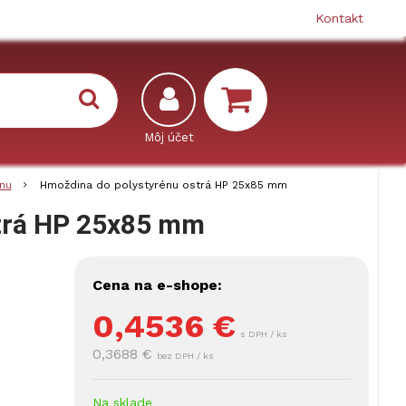
Kontakt
nu
Hmoždina do polystyrénu ostrá HP 25x85 mm
trá HP 25x85 mm
Cena na e-shope:
0,4536
€
s DPH / ks
0,3688 €
bez DPH / ks
Na sklade