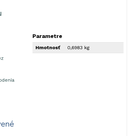
u
Parametre
Hmotnosť
0,6983 kg
ez
kodenia
vené