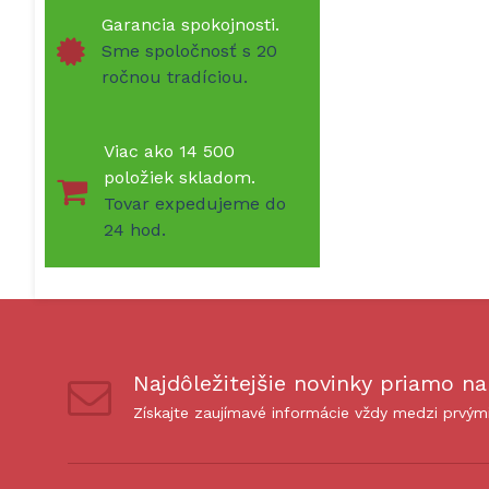
Garancia spokojnosti.
Sme spoločnosť s 20
ročnou tradíciou.
Viac ako 14 500
položiek skladom.
Tovar expedujeme do
24 hod.
Najdôležitejšie novinky priamo na
Získajte zaujímavé informácie vždy medzi prvým