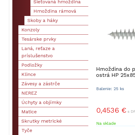
Sieťovaná hmoždina
Hmoždina rámová
Skoby a háky
Konzoly
Tesárske prvky
Laná, reťaze a
príslušenstvo
Podložky
Hmoždina do p
Klince
ostrá HP 25x
Závesy a zástrče
Balenie: 25 ks
NEREZ
Úchyty a objímky
0,4536 €
Matice
s DP
Skrutky metrické
Na sklade
Tyče