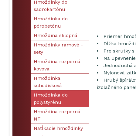
Hmoždinky do
sadrokartónu
Hmoždinka do
pórobetónu
Hmoždina sklopná
Priemer hmo
Dĺžka hmožd
Hmoždinky rámové -
Pre skrutky 
sety
Na upevnenie 
Hmoždina rozperná
Jednoduchá a 
kovová
Nylonová zátk
Hmoždinka
Hrubý špirálo
schodisková
izolačného pane
Hmoždinka do
polystyrénu
Hmoždina rozperná
NT
Natĺkacie hmoždinky