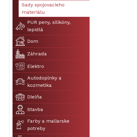
Sady spojovacieho
materiálu
PUR peny, silikóny,
lepidlá
Dom
Záhrada
Elektro
Autodoplnky a
kozmetika
Dielňa
Stavba
Farby a maliarske
potreby