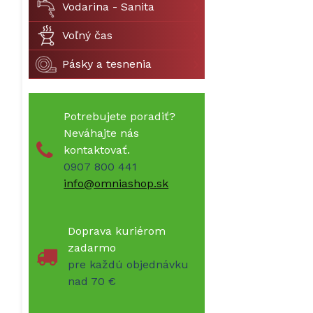
Vodarina - Sanita
Voľný čas
Pásky a tesnenia
Potrebujete poradiť?
Neváhajte nás
kontaktovať.
0907 800 441
info@omniashop.sk
Doprava kuriérom
zadarmo
pre každú objednávku
nad 70 €