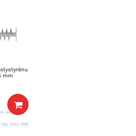
olystyrénu
85 mm
H / ks
Obj. čislo:
3195