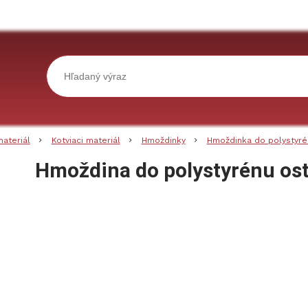
materiál
Kotviaci materiál
Hmoždinky
Hmoždinka do polystyré
Hmoždina do polystyrénu os