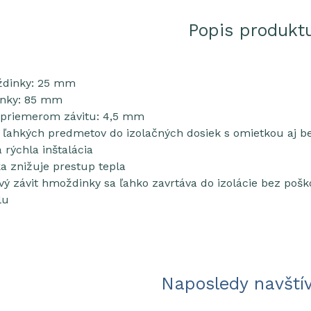
Popis produkt
ždinky: 25 mm
inky: 85 mm
s priemerom závitu: 4,5 mm
ľahkých predmetov do izolačných dosiek s omietkou aj b
rýchla inštalácia
a znižuje prestup tepla
vý závit hmoždinky sa ľahko zavrtáva do izolácie bez poš
lu
Naposledy navští