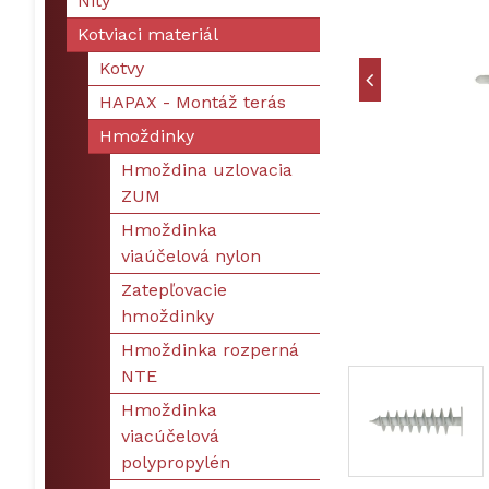
Nity
Kotviaci materiál
Kotvy
HAPAX - Montáž terás
Hmoždinky
Hmoždina uzlovacia
ZUM
Hmoždinka
viaúčelová nylon
Zatepľovacie
hmoždinky
Hmoždinka rozperná
NTE
Hmoždinka
viacúčelová
polypropylén