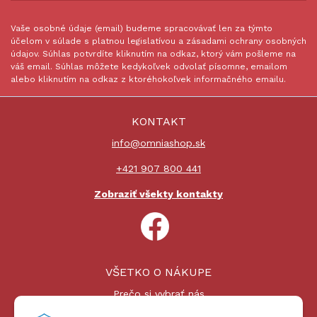
Vaše osobné údaje (email) budeme spracovávať len za týmto
účelom v súlade s platnou legislatívou a zásadami ochrany osobných
údajov. Súhlas potvrdíte kliknutím na odkaz, ktorý vám pošleme na
váš email. Súhlas môžete kedykoľvek odvolať písomne, emailom
alebo kliknutím na odkaz z ktoréhokoľvek informačného emailu.
KONTAKT
info@omniashop.sk
+421 907 800 441
Zobraziť všekty kontakty
VŠETKO O NÁKUPE
Prečo si vybrať nás
Nákupný proces