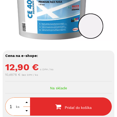
Cena na e-shope:
12,90
€
s DPH / ks
10,4878 €
bez DPH / ks
Na sklade
ks
Pridať do košíka