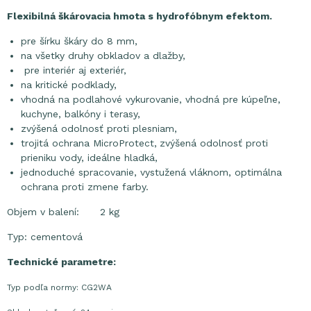
Flexibilná škárovacia hmota s hydrofóbnym efektom.
pre šírku škáry do 8 mm,
na všetky druhy obkladov a dlažby,
pre interiér aj exteriér,
na kritické podklady,
vhodná na podlahové vykurovanie, vhodná pre kúpeľne,
kuchyne, balkóny i terasy,
zvýšená odolnosť proti plesniam,
trojitá ochrana MicroProtect,
zvýšená odolnosť proti
prieniku vody, ideálne hladká,
jednoduché spracovanie, vystužená vláknom, optimálna
ochrana proti zmene farby.
Objem v balení: 2 kg
Typ: cementová
Technické parametre:
Typ podľa normy: CG2WA