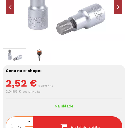
Cena na e-shope:
2,52
€
s DPH / ks
2,0488 €
bez DPH / ks
Na sklade
ks
Pridať do košíka