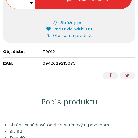
Strážny pes
Pridať do wishlistu
Otázka na produkt
Obj. čislo:
79912
EAN:
6942629213673
Popis produktu
Chróm-vanádiová oceľ so saténovým povrchom
Bit S2
Torx 40