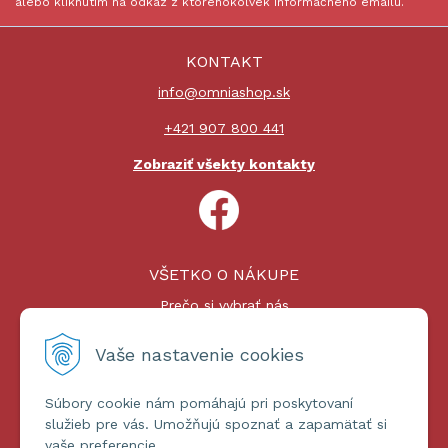
alebo kliknutím na odkaz z ktoréhokoľvek informačného emailu.
KONTAKT
info@omniashop.sk
+421 907 800 441
Zobraziť všekty kontakty
VŠETKO O NÁKUPE
Prečo si vybrať nás
Nákupný proces
Platby a doprava
Vaše nastavenie cookies
Reklamačný poriadok
Súbory cookie nám pomáhajú pri poskytovaní
ĎALŠIE INFORMÁCIE
služieb pre vás. Umožňujú spoznať a zapamätať si
vaše preferencie.