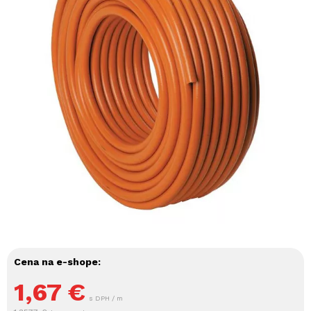
Cena na e-shope:
1,67
€
s DPH / m