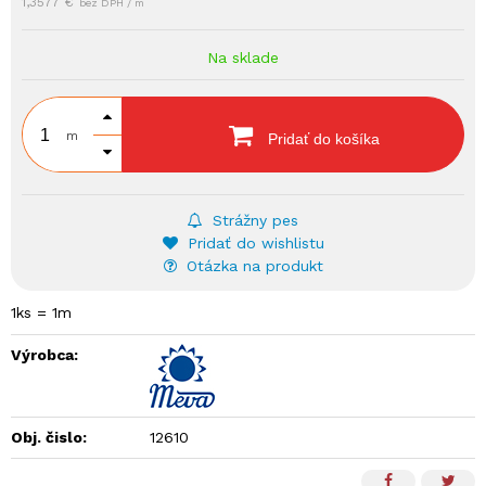
1,3577 €
bez DPH / m
Na sklade
m
Pridať do košíka
Strážny pes
Pridať do wishlistu
Otázka na produkt
1ks = 1m
Výrobca:
Obj. čislo:
12610