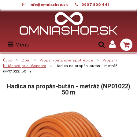
info@omniashop.sk
0907 800 441
Menu
Úvod
Dom
Propán-butánové spotrebiče
Propán-
butánové príslušenstvo
Hadica na propán-bután - metráž
(NP01022) 50 m
Hadica na propán-bután - metráž (NP01022)
50 m