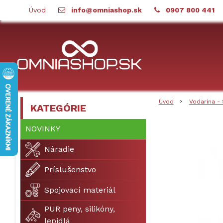
Úvod
info@omniashop.sk
0907 800 441
Úvod
Vodarina - 
KATEGÓRIE
NOVINKY
Náradie
Príslušenstvo
Spojovací materiál
PUR peny, silikóny,
lepidlá