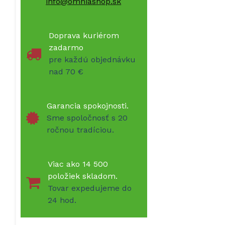
info@omniashop.sk
Doprava kuriérom
zadarmo
pre každú objednávku
nad 70 €
Garancia spokojnosti.
Sme spoločnosť s 20
ročnou tradíciou.
Viac ako 14 500
položiek skladom.
Tovar expedujeme do
24 hod.