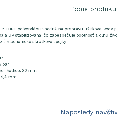
Popis produkt
a z LDPE polyetylénu vhodná na prepravu úžitkovej vody p
na a UV stabilizovaná, čo zabezbečuje odolnosť a dlhú živ
žiť mechanické skrutkové spojky
e:
 6 bar
emer hadice: 32 mm
: 4,4 mm
Naposledy navští