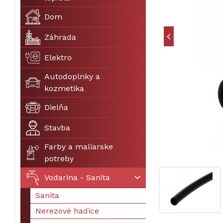
Dom
Záhrada
Elektro
Autodoplnky a
kozmetika
Dielňa
Stavba
Farby a maliarske
potreby
Vodarina - Sanita
Sanita
Nerezové hadice