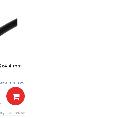
32x4,4 mm
lenie je 100 m.
m
Obj. čislo:
23407