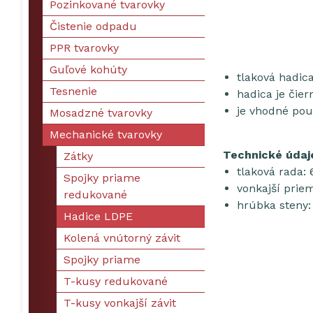
Pozinkované tvarovky
Čistenie odpadu
PPR tvarovky
Guľové kohúty
tlaková hadic
Tesnenie
hadica je čier
je vhodné pou
Mosadzné tvarovky
Mechanické tvarovky
Technické údaj
Zátky
tlaková rada:
Spojky priame
vonkajší pri
redukované
hrúbka steny
Hadice LDPE
Kolená vnútorný závit
Spojky priame
T-kusy redukované
T-kusy vonkajší závit