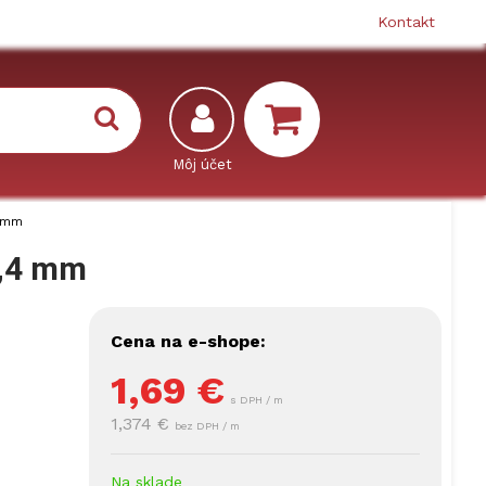
Kontakt
4 mm
4,4 mm
Cena na e-shope:
1,69
€
s DPH / m
1,374 €
bez DPH / m
Na sklade