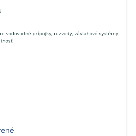
u
re vodovodné prípojky, rozvody, závlahové systémy
otnosť
vené