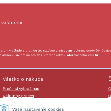
 váš email
i
lom v súlade s platnou legislatívou a zásadami ochrany osobných údajov.
 alebo kliknutím na odkaz z ktoréhokoľvek informačného emailu.
Všetko o nákupe
Ď
Prečo si vybrať nás
C
Nákupný proces
O
Platby a doprava
O
Vaše nastavenie cookies
Reklamačný poriadok