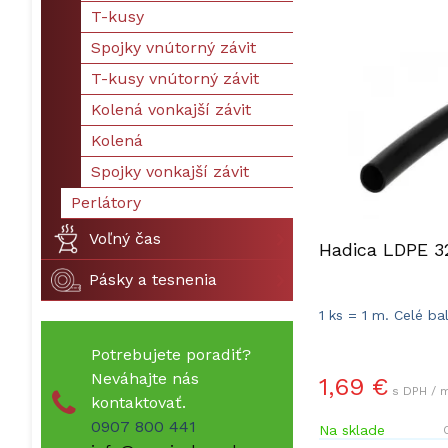
T-kusy
Spojky vnútorný závit
T-kusy vnútorný závit
Kolená vonkajší závit
Kolená
Spojky vonkajší závit
Perlátory
Voľný čas
Hadica LDPE 
Pásky a tesnenia
1 ks = 1 m. Celé ba
Potrebujete poradiť?
Neváhajte nás
1,69 €
s DPH / 
kontaktovať.
0907 800 441
Na sklade