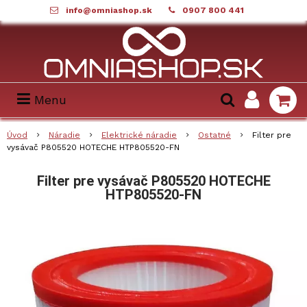
info@omniashop.sk
0907 800 441
Menu
Úvod
Náradie
Elektrické náradie
Ostatné
Filter pre
vysávač P805520 HOTECHE HTP805520-FN
Filter pre vysávač P805520 HOTECHE
HTP805520-FN