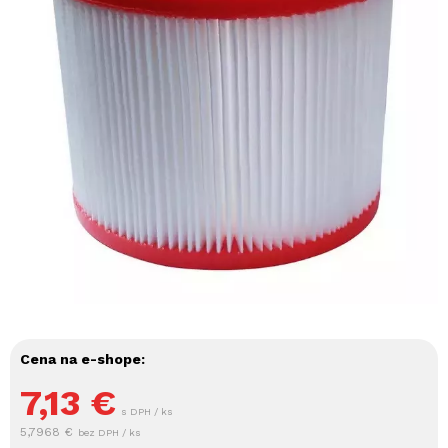
Cena na e-shope:
7,13
€
s DPH / ks
5,7968 €
bez DPH / ks