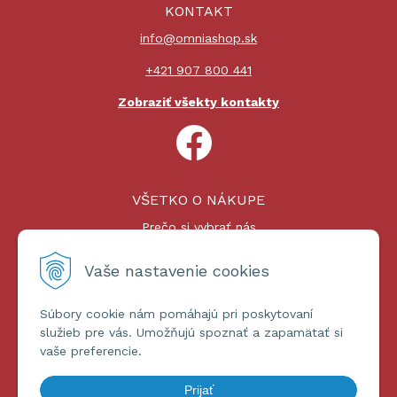
KONTAKT
info@omniashop.sk
+421 907 800 441
Zobraziť všekty kontakty
VŠETKO O NÁKUPE
Prečo si vybrať nás
Nákupný proces
Platby a doprava
Vaše nastavenie cookies
Reklamačný poriadok
Súbory cookie nám pomáhajú pri poskytovaní
ĎALŠIE INFORMÁCIE
služieb pre vás. Umožňujú spoznať a zapamätať si
vaše preferencie.
Certifikáty
Obchodné podmienky
Prijať
Ochrana osobných údajov