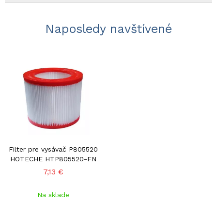
Naposledy navštívené
Filter pre vysávač P805520
HOTECHE HTP805520-FN
7,13 €
Na sklade