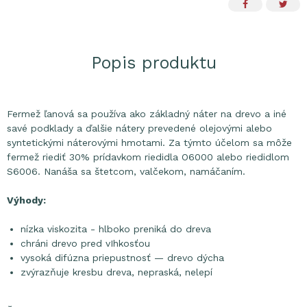
Popis produktu
Fermež ľanová sa používa ako základný náter na drevo a iné
savé podklady a ďalšie nátery prevedené olejovými alebo
syntetickými náterovými hmotami. Za týmto účelom sa môže
fermež riediť 30% prídavkom riedidla O6000 alebo riedidlom
S6006. Nanáša sa štetcom, valčekom, namáčaním.
Výhody:
nízka viskozita - hlboko preniká do dreva
chráni drevo pred vIhkosťou
vysoká difúzna priepustnosť — drevo dýcha
zvýrazňuje kresbu dreva, nepraská, nelepí