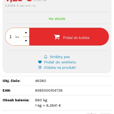
s DPH / ks
5,9268 €
bez DPH / ks
Na sklade
ks
Pridať do košíka
Strážny pes
Pridať do wishlistu
Otázka na produkt
Obj. čislo:
46280
EAN:
8585000104726
Obsah balenia:
880 kg
1 kg = 8,2841 €