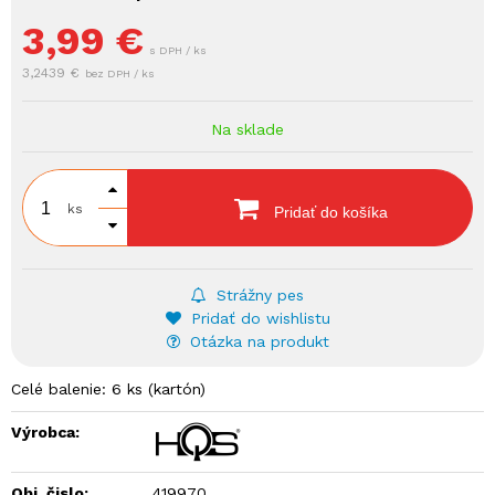
3,99
€
s DPH / ks
3,2439 €
bez DPH / ks
Na sklade
ks
Pridať do košíka
Strážny pes
Pridať do wishlistu
Otázka na produkt
Celé balenie: 6 ks (kartón)
Výrobca:
Obj. čislo:
419970