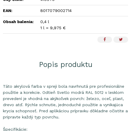
EAN:
8017079002714
Obsah balenia:
0,4 l
1 l = 9,975 €
Popis produktu
Táto akrylová farba v spreji bola navrhnutá pre profesionálne
použitie a korekcie. Odtieň Svetlo modrá RAL 5012 v lesklom
prevedení je vhodná na akýkoľvek povrch: železo, oceľ, plast,
drevo atď. Rýchle schnutie, jednoduché použitie a vynikajúca
krycia schopnosť. Pred aplikáciou prípravku dôkladne očistite a
pripravte každý typ povrchu.
Špecifikácie: