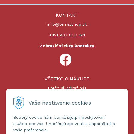
KONTAKT
info@omniashop.sk
+421 907 800 441
Zobraziť všekty kontakty
VŠETKO O NÁKUPE
Prečo si vybrať nás
Nákupný proces
Platby a doprava
Vaše nastavenie cookies
Reklamačný poriadok
Súbory cookie nám pomáhajú pri poskytovaní
ĎALŠIE INFORMÁCIE
služieb pre vás. Umožňujú spoznať a zapamätať si
vaše preferencie.
Certifikáty