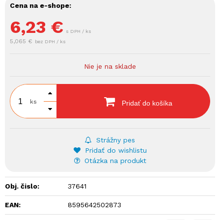
Cena na e-shope:
6,23
€
s DPH / ks
5,065 €
bez DPH / ks
Nie je na sklade
ks
Pridať do košíka
Strážny pes
Pridať do wishlistu
Otázka na produkt
Obj. čislo:
37641
EAN:
8595642502873