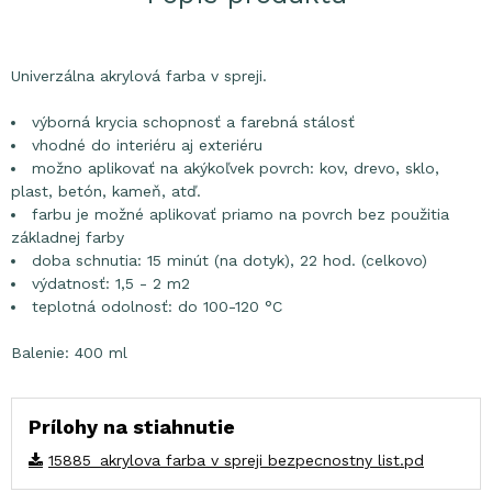
Univerzálna akrylová farba v spreji.
výborná krycia schopnosť a farebná stálosť
vhodné do interiéru aj exteriéru
možno aplikovať na akýkoľvek povrch: kov, drevo, sklo,
plast, betón, kameň, atď.
farbu je možné aplikovať priamo na povrch bez použitia
základnej farby
doba schnutia: 15 minút (na dotyk), 22 hod. (celkovo)
výdatnosť: 1,5 - 2 m2
teplotná odolnosť: do 100-120 °C
Balenie: 400 ml
Prílohy na stiahnutie
15885_akrylova farba v spreji bezpecnostny list.pd