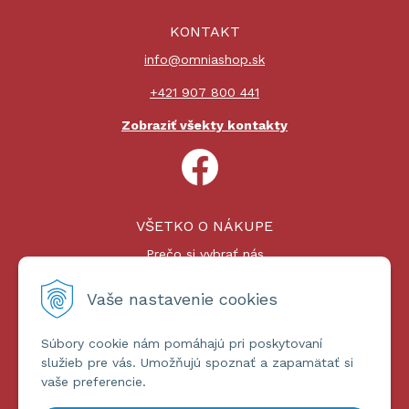
KONTAKT
info@omniashop.sk
+421 907 800 441
Zobraziť všekty kontakty
VŠETKO O NÁKUPE
Prečo si vybrať nás
Nákupný proces
Platby a doprava
Vaše nastavenie cookies
Reklamačný poriadok
Súbory cookie nám pomáhajú pri poskytovaní
ĎALŠIE INFORMÁCIE
služieb pre vás. Umožňujú spoznať a zapamätať si
vaše preferencie.
Certifikáty