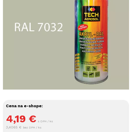
Cena na e-shope:
4,19
€
s DPH / ks
3,4065 €
bez DPH / ks