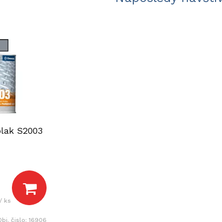
lak S2003
/ ks
Obj. čislo:
16906