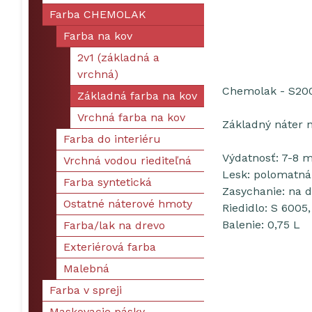
Farba CHEMOLAK
Farba na kov
2v1 (základná a
vrchná)
Chemolak - S2003
Základná farba na kov
Vrchná farba na kov
Základný náter n
Farba do interiéru
Výdatnosť: 7-8 
Vrchná vodou riediteľná
Lesk: polomatná
Farba syntetická
Zasychanie: na d
Ostatné náterové hmoty
Riedidlo: S 6005
Balenie: 0,75 L
Farba/lak na drevo
Exteriérová farba
Malebná
Farba v spreji
Maskovacie pásky