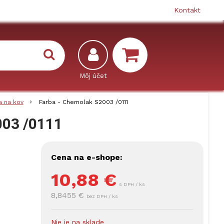
Kontakt
a na kov
Farba - Chemolak S2003 /0111
003 /0111
Cena na e-shope:
10,88
€
s DPH / ks
8,8455 €
bez DPH / ks
Nie je na sklade