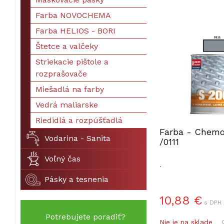
Farba NOVOCHEMA
Farba HELIOS - BORI
Štetce a valčeky
Striekacie pištole a
rozprašovače
Miešadlá na farby
Vedrá maliarske
Riedidlá a rozpúšťadlá
Farba - Chemo
Vodarina - Sanita
/0111
Voľný čas
.
Pásky a tesnenia
10,88 €
s DPH 
Potrebujete poradiť?
Nie je na sklade