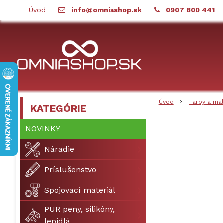
Úvod
info@omniashop.sk
0907 800 441
Úvod
Farby a ma
KATEGÓRIE
NOVINKY
Náradie
Príslušenstvo
Spojovací materiál
PUR peny, silikóny,
lepidlá