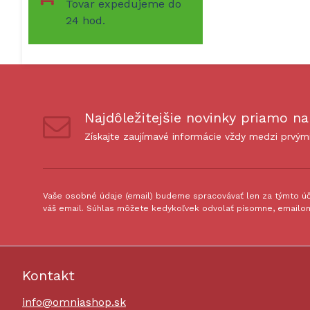
Tovar expedujeme do
24 hod.
Najdôležitejšie novinky priamo na
Získajte zaujímavé informácie vždy medzi prvým
Vaše osobné údaje (email) budeme spracovávať len za týmto úče
váš email. Súhlas môžete kedykoľvek odvolať písomne, emailom
Kontakt
info@omniashop.sk