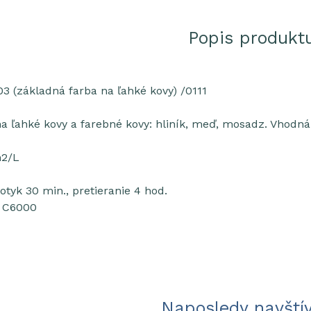
Popis produkt
 (základná farba na ľahké kovy) /0111
a ľahké kovy a farebné kovy: hliník, meď, mosadz. Vhodná 
m2/L
otyk 30 min., pretieranie 4 hod.
, C6000
Naposledy navští