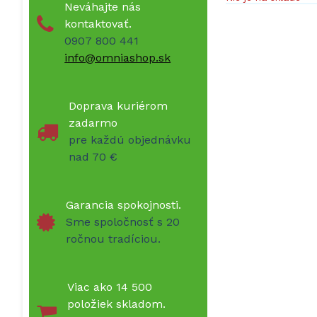
Neváhajte nás
kontaktovať.
0907 800 441
info@omniashop.sk
Doprava kuriérom
zadarmo
pre každú objednávku
nad 70 €
Garancia spokojnosti.
Sme spoločnosť s 20
ročnou tradíciou.
Viac ako 14 500
položiek skladom.