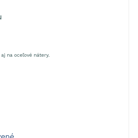
u
aj na oceľové nátery.
vené