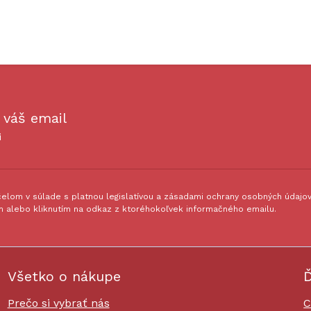
 váš email
i
lom v súlade s platnou legislatívou a zásadami ochrany osobných údajov.
 alebo kliknutím na odkaz z ktoréhokoľvek informačného emailu.
Všetko o nákupe
Ď
Prečo si vybrať nás
C