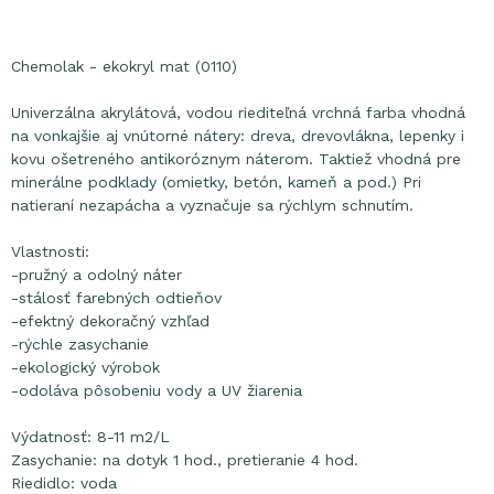
Chemolak - ekokryl mat (0110)
Univerzálna akrylátová, vodou riediteľná vrchná farba vhodná
na vonkajšie aj vnútorné nátery: dreva, drevovlákna, lepenky i
kovu ošetreného antikoróznym náterom. Taktiež vhodná pre
minerálne podklady (omietky, betón, kameň a pod.) Pri
natieraní nezapácha a vyznačuje sa rýchlym schnutím.
Vlastnosti:
-pružný a odolný náter
-stálosť farebných odtieňov
-efektný dekoračný vzhľad
-rýchle zasychanie
-ekologický výrobok
-odoláva pôsobeniu vody a UV žiarenia
Výdatnosť: 8-11 m2/L
Zasychanie: na dotyk 1 hod., pretieranie 4 hod.
Riedidlo: voda