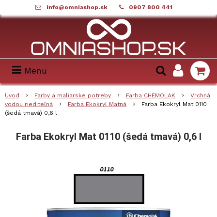
info@omniashop.sk
0907 800 441
Menu
Úvod
Farby a maliarske potreby
Farba CHEMOLAK
Vrchná
vodou riediteľná
Farba Ekokryl Matná
Farba Ekokryl Mat 0110
(šedá tmavá) 0,6 l
Farba Ekokryl Mat 0110 (šedá tmavá) 0,6 l