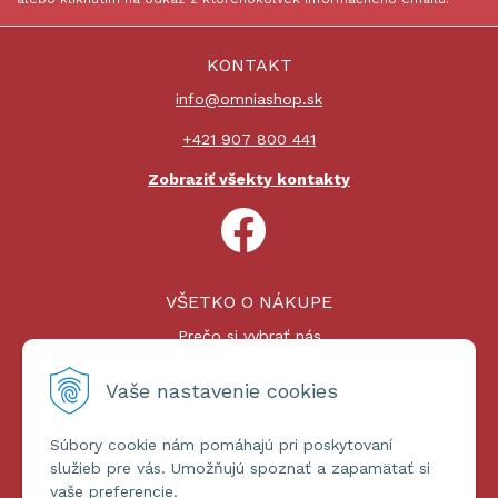
KONTAKT
info@omniashop.sk
+421 907 800 441
Zobraziť všekty kontakty
VŠETKO O NÁKUPE
Prečo si vybrať nás
Nákupný proces
Platby a doprava
Vaše nastavenie cookies
Reklamačný poriadok
Súbory cookie nám pomáhajú pri poskytovaní
ĎALŠIE INFORMÁCIE
služieb pre vás. Umožňujú spoznať a zapamätať si
vaše preferencie.