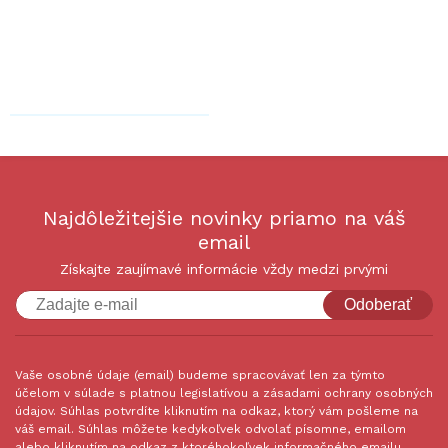
Najdôležitejšie novinky priamo na váš
email
Získajte zaujímavé informácie vždy medzi prvými
Odoberať
Vaše osobné údaje (email) budeme spracovávať len za týmto
účelom v súlade s platnou legislatívou a zásadami ochrany osobných
údajov. Súhlas potvrdíte kliknutím na odkaz, ktorý vám pošleme na
váš email. Súhlas môžete kedykoľvek odvolať písomne, emailom
alebo kliknutím na odkaz z ktoréhokoľvek informačného emailu.