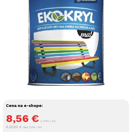
Cena na e-shope:
8,56
€
s DPH / ks
6,9594 €
bez DPH / ks