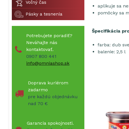
Voľný čas
aplikuje sa ne
pomôcky sa 
Pásky a tesnenia
Špecifikácia pr
Potrebujete poradiť?
Neváhajte nás
farba: dub sv
kontaktovať.
balenie: 2,5 l
0907 800 441
info@omniashop.sk
Doprava kuriérom
zadarmo
pre každú objednávku
nad 70 €
Garancia spokojnosti.