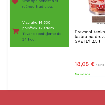
Sme spoločnosť s 20
ročnou tradíciou.
Viac ako 14 500
položiek skladom.
Drevonol tenko
Tovar expedujeme do
lazúra na drev
24 hod.
SVETLÝ 2,5 l
18,08 €
s DPH 
Na sklade