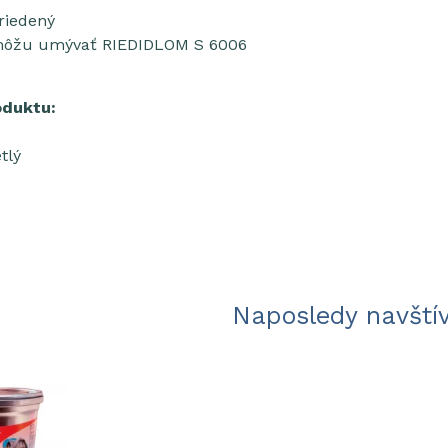
riedený
môžu umývať RIEDIDLOM S 6006
oduktu:
etlý
Naposledy navští