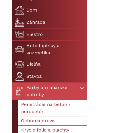
Dom
Záhrada
Elektro
Autodoplnky a
kozmetika
Dielňa
Stavba
Farby a maliarske
potreby
Penetrácie na betón /
porobetón
Ochrana dreva
Krycie fólie a plachty