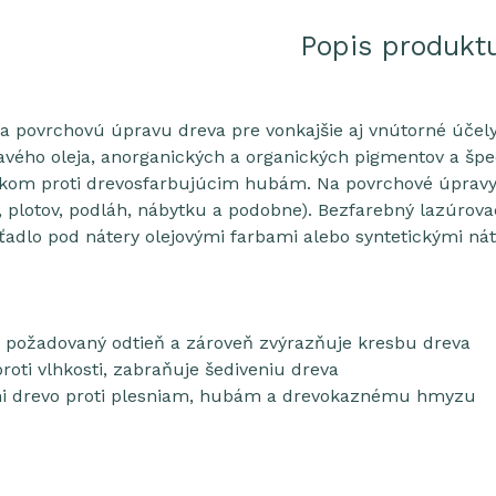
Popis produkt
a povrchovú úpravu dreva pre vonkajšie aj vnútorné účely
vého oleja, anorganických a organických pigmentov a špec
om proti drevosfarbujúcim hubám. Na povrchové úpravy dr
plotov, podláh, nábytku a podobne). Bezfarebný lazúrovac
adlo pod nátery olejovými farbami alebo syntetickými nát
a požadovaný odtieň a zároveň zvýrazňuje kresbu dreva
roti vlhkosti, zabraňuje šediveniu dreva
ni drevo proti plesniam, hubám a drevokaznému hmyzu