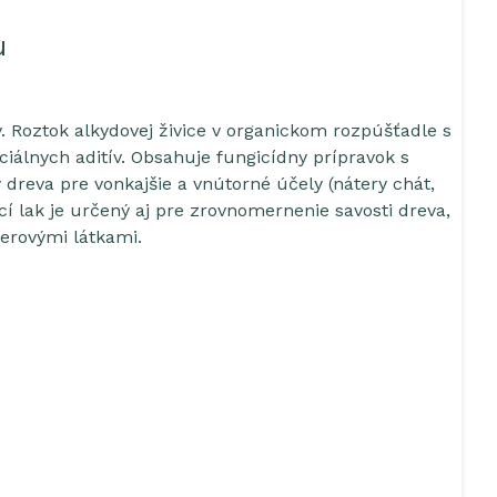
u
. Roztok alkydovej živice v organickom rozpúšťadle s
iálnych aditív. Obsahuje fungicídny prípravok s
eva pre vonkajšie a vnútorné účely (nátery chát,
í lak je určený aj pre zrovnomernenie savosti dreva,
erovými látkami.