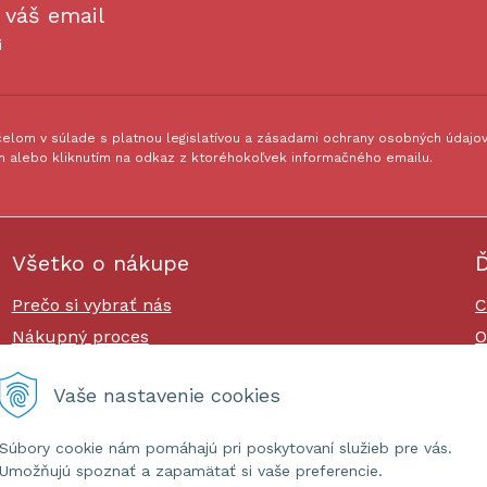
 váš email
i
lom v súlade s platnou legislatívou a zásadami ochrany osobných údajov.
 alebo kliknutím na odkaz z ktoréhokoľvek informačného emailu.
Všetko o nákupe
Ď
Prečo si vybrať nás
C
Nákupný proces
O
Platby a doprava
O
Vaše nastavenie cookies
Reklamačný poriadok
Súbory cookie nám pomáhajú pri poskytovaní služieb pre vás.
Umožňujú spoznať a zapamätať si vaše preferencie.