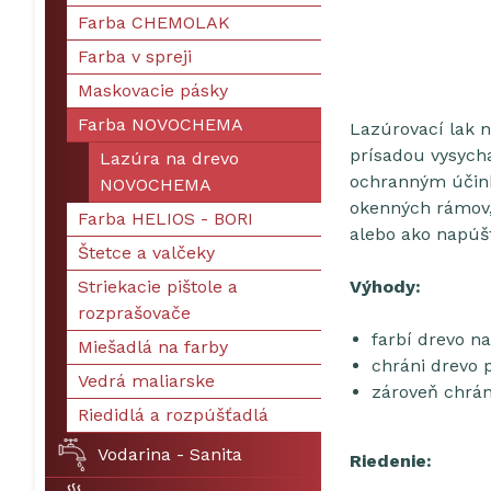
Farba CHEMOLAK
Farba v spreji
Maskovacie pásky
Farba NOVOCHEMA
Lazúrovací lak n
prísadou vysycha
Lazúra na drevo
ochranným účink
NOVOCHEMA
okenných rámov, 
Farba HELIOS - BORI
alebo ako napúšť
Štetce a valčeky
Striekacie pištole a
Výhody:
rozprašovače
farbí drevo n
Miešadlá na farby
chráni drevo p
Vedrá maliarske
zároveň chrá
Riedidlá a rozpúšťadlá
Vodarina - Sanita
Riedenie: