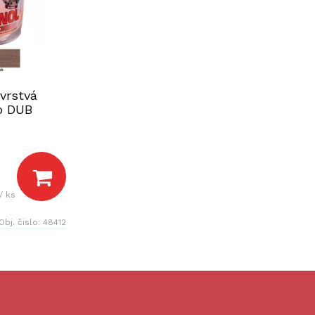
vrstvá
o DUB
/ ks
Obj. čislo:
48412