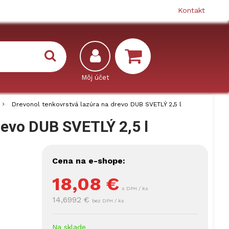
Kontakt
Drevonol tenkovrstvá lazúra na drevo DUB SVETLÝ 2,5 l
revo DUB SVETLÝ 2,5 l
Cena na e-shope:
18,08
€
s DPH / ks
14,6992 €
bez DPH / ks
Na sklade