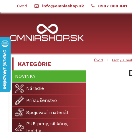
Úvod
info@omniashop.sk
0907 800 441
Úvod
Farby a ma
KATEGÓRIE
NOVINKY
Náradie
Príslušenstvo
Spojovací materiál
PUR peny, silikóny,
lepidlá