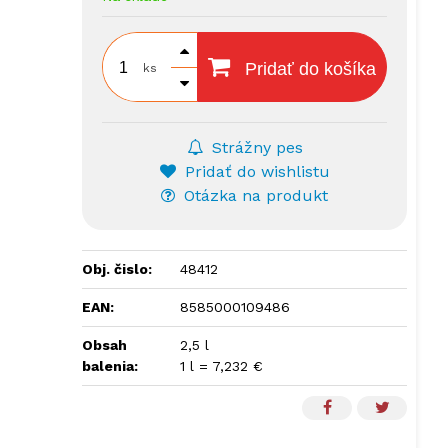
Pridať do košíka
ks
Strážny pes
Pridať do wishlistu
Otázka na produkt
Obj. čislo:
48412
EAN:
8585000109486
Obsah
2,5 l
balenia:
1 l = 7,232 €