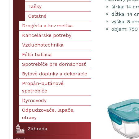
Tašky
šírka: 14 c
dĺžka: 14 
Ostatné
výška: 8 c
Drogéria a kozmetika
objem: 750
Kancelárske potreby
Vzduchotechnika
Fólia baliaca
Spotrebiče pre domácnosť
Bytové doplnky a dekorácie
Propán-butánové
spotrebiče
Dymovody
Odpudzovače, lapače,
otravy
Záhrada