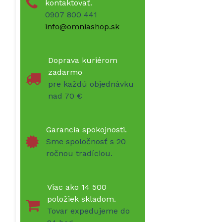
kontaktovať.
0907 800 441
info@omniashop.sk
Doprava kuriérom
zadarmo
pre každú objednávku
nad 70 €
Garancia spokojnosti.
Sme spoločnosť s 20
ročnou tradíciou.
Viac ako 14 500
položiek skladom.
Tovar expedujeme do