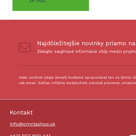
24 hod.
Najdôležitejšie novinky priamo na
Získajte zaujímavé informácie vždy medzi prvým
Vaše osobné údaje (email) budeme spracovávať len za týmto úče
váš email. Súhlas môžete kedykoľvek odvolať písomne, emailom
Kontakt
info@omniashop.sk
+421 907 800 441