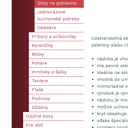
Dózy na potraviny
Jednorázové
kuchynské potreby
Obedáre
Príbory a príborníky
Uzatvárateľná s
zeleniny alebo r
Koreničky
Misky
nádoba je vho
Poháre
má pevné vek
Hrnčeky a šálky
ideálna na skl
vhodná do um
Taniere
mimoriadne o
Fľaše
výrobok je vy
Podnosy
nádobu je mož
možno uchová
Džbány
kryt obsahuje
Úložné boxy
vďaka špeciá
Pre deti
rozmery prod