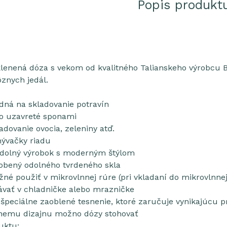
Popis produkt
klenená dóza s vekom od kvalitného Talianskeho výrobcu 
ôznych jedál.
dná na skladovanie potravín
o uzavreté sponami
adovanie ovocia, zeleniny atď.
ývačky riadu
dolný výrobok s moderným štýlom
robený odolného tvrdeného skla
né použiť v mikrovlnnej rúre (pri vkladaní do mikrovlnne
vať v chladničke alebo mrazničke
 špeciálne zaoblené tesnenie, ktoré zaručuje vynikajúcu p
lnemu dizajnu možno dózy stohovať
uktu: