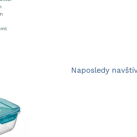
m
cm
m
 ml
Naposledy navští