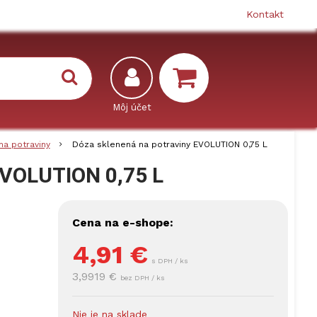
Kontakt
na potraviny
Dóza sklenená na potraviny EVOLUTION 0,75 L
EVOLUTION 0,75 L
Cena na e-shope:
4,91
€
s DPH / ks
3,9919 €
bez DPH / ks
Nie je na sklade