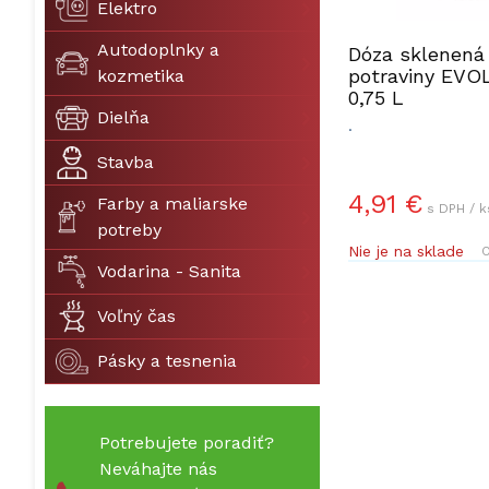
Elektro
Autodoplnky a
Dóza sklenená
potraviny EV
kozmetika
0,75 L
Dielňa
.
Stavba
4,91 €
Farby a maliarske
s DPH / k
potreby
Nie je na sklade
O
Vodarina - Sanita
Voľný čas
Pásky a tesnenia
Potrebujete poradiť?
Neváhajte nás