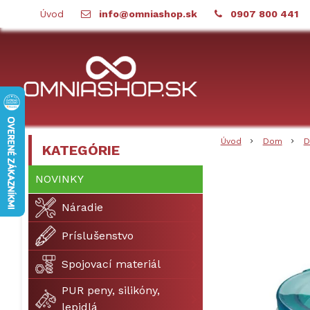
Úvod
info@omniashop.sk
0907 800 441
Úvod
Dom
D
KATEGÓRIE
NOVINKY
Náradie
Príslušenstvo
Spojovací materiál
PUR peny, silikóny,
lepidlá