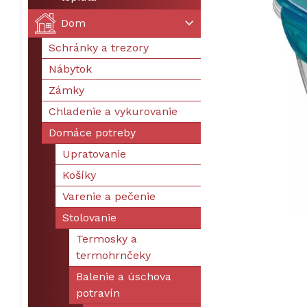
Dom
Schránky a trezory
Nábytok
Zámky
Chladenie a vykurovanie
Domáce potreby
Upratovanie
Košíky
Varenie a pečenie
Stolovanie
Termosky a
termohrnčeky
Balenie a úschova
potravín