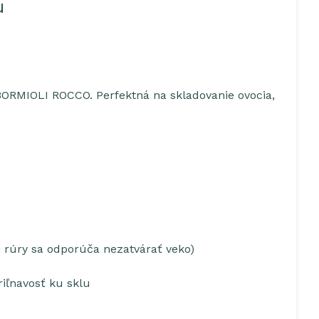
u
BORMIOLI ROCCO. Perfektná na skladovanie ovocia,
j rúry sa odporúča nezatvárať veko)
riľnavosť ku sklu