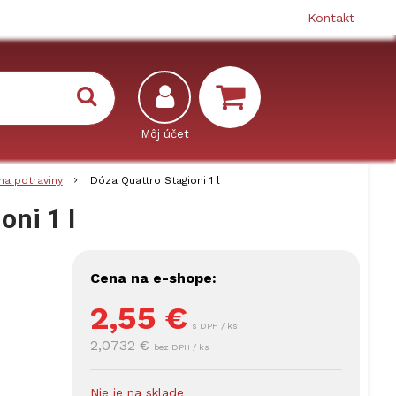
Kontakt
na potraviny
Dóza Quattro Stagioni 1 l
oni 1 l
Cena na e-shope:
2,55
€
s DPH / ks
2,0732 €
bez DPH / ks
Nie je na sklade