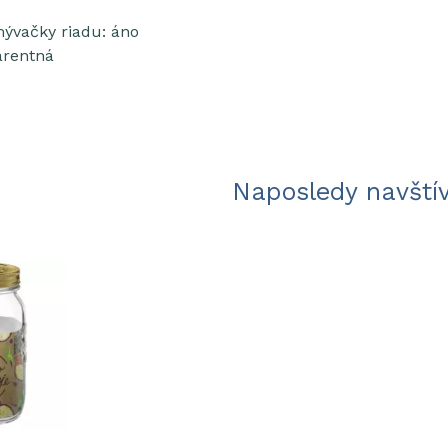
ývačky riadu: áno
arentná
Naposledy navští