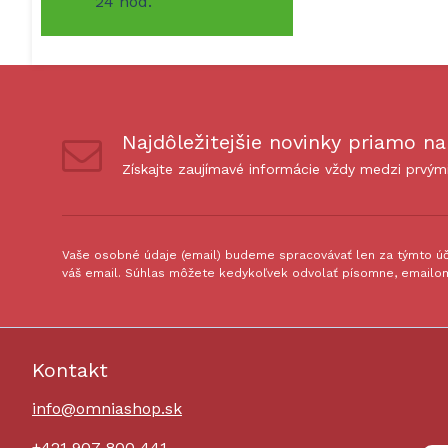
24 hod.
Najdôležitejšie novinky priamo na
Získajte zaujímavé informácie vždy medzi prvým
Vaše osobné údaje (email) budeme spracovávať len za týmto úče
váš email. Súhlas môžete kedykoľvek odvolať písomne, emailom
Kontakt
info@omniashop.sk
+421 907 800 441