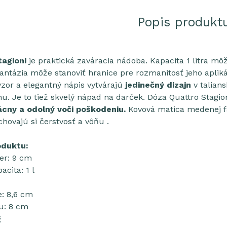
Popis produkt
agioni
je praktická zaváracia nádoba. Kapacita 1 litra mô
antázia môže stanoviť hranice pre rozmanitosť jeho aplikác
vzor a elegantný nápis vytvárajú
jedinečný dizajn
v talian
nu. Je to tiež skvelý nápad na darček. Dóza Quattro Stagio
cny a odolný voči poškodeniu.
Kovová matica medenej fa
ovajú si čerstvosť a vôňu .
oduktu:
er: 9 cm
acita: 1 l
: 8,6 cm
u: 8 cm
g