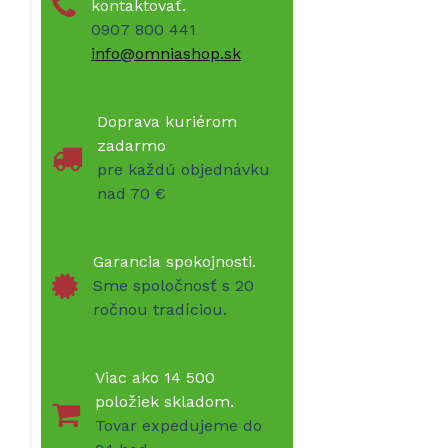
kontaktovať.
0907 800 441
info@omniashop.sk
Doprava kuriérom
zadarmo
pre každú objednávku
nad 70 €
Garancia spokojnosti.
Sme spoločnosť s 20
ročnou tradíciou.
Viac ako 14 500
položiek skladom.
Tovar expedujeme do