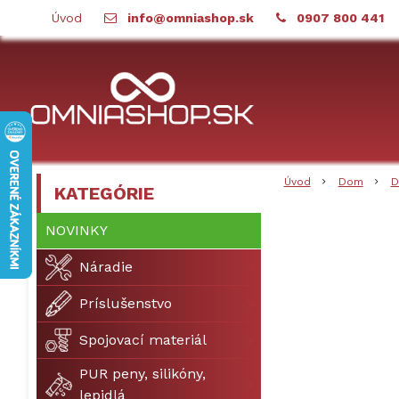
Úvod
info@omniashop.sk
0907 800 441
Úvod
Dom
D
KATEGÓRIE
NOVINKY
Náradie
Príslušenstvo
Spojovací materiál
PUR peny, silikóny,
lepidlá