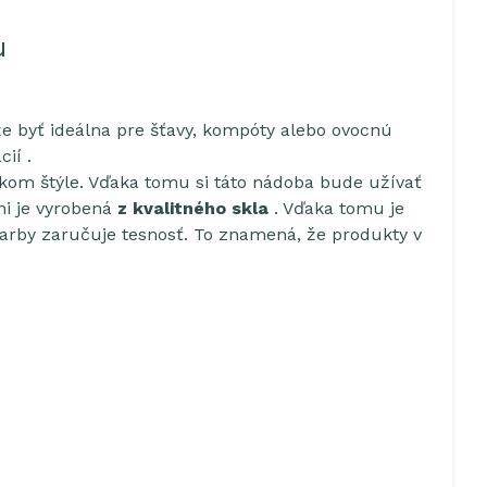
u
že byť ideálna pre šťavy, kompóty alebo ovocnú
ií .
skom štýle. Vďaka tomu si táto nádoba bude užívať
ni je vyrobená
z kvalitného skla
. Vďaka tomu je
rby zaručuje tesnosť. To znamená, že produkty v