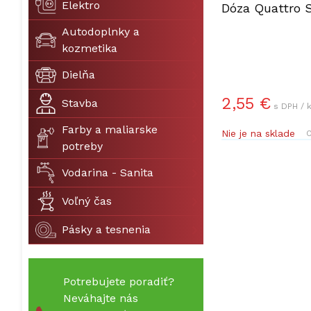
Elektro
Dóza Quattro St
Autodoplnky a
kozmetika
Dielňa
2,55 €
Stavba
s DPH / 
Farby a maliarske
Nie je na sklade
O
potreby
Vodarina - Sanita
Voľný čas
Pásky a tesnenia
Potrebujete poradiť?
Neváhajte nás