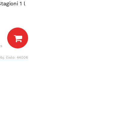
agioni 1 l
ks
bj. čislo:
44006