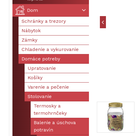
Dom
Schránky a trezory
Nábytok
Zámky
Chladenie a vykurovanie
Domáce potreby
Upratovanie
Košíky
Varenie a pečenie
Stolovanie
Termosky a
termohrnčeky
Balenie a úschova
potravín