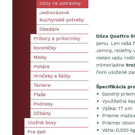
Dózy na potraviny
Jednorázové
kuchynské potreby
Obedáre
Dóza Quattro St
Príbory a príborníky
penu. Len vaša f
Koreničky
Jemný, reliéfny 
Misky
nielen vašu rodi
mimoriadne
trvá
Poháre
ňom uložené zach
Hrnčeky a šálky
Taniere
Špecifikácia pr
Spodný priem
Fľaše
Využiteľná kap
Podnosy
Výška: 17 cm
Džbány
Prieme matice
Úložné boxy
Priemer otvor
Váha: 0,530 k
Pre deti