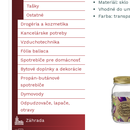
Materiál: sklo
Tašky
Vhodné do um
Ostatné
Farba: transp
Drogéria a kozmetika
Kancelárske potreby
Vzduchotechnika
Fólia baliaca
Spotrebiče pre domácnosť
Bytové doplnky a dekorácie
Propán-butánové
spotrebiče
Dymovody
Odpudzovače, lapače,
otravy
Záhrada