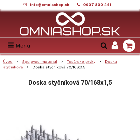
info@omniashop.sk
0907 800 441
Menu
Úvod
Spojovací materiál
Tesárske prvky
Doska
styčníková
Doska styčníková 70/168x1,5
Doska styčníková 70/168x1,5