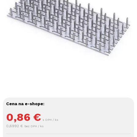
Cena na e-shope:
0,86
€
s DPH / ks
0,6992 €
bez DPH / ks