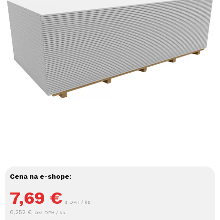
Cena na e-shope:
7,69
€
s DPH / ks
6,252 €
bez DPH / ks