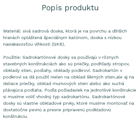
Popis produktu
Materiál: sivá sadrová doska, ktorá je na povrchu a dlhších
hranách opláštená špeciálnym katónom, doska s nízkou
nasiakavosťou vlhkosti (GKB).
Použitie: Sadrokartónové dosky sa používajú v rôznych
stavebných konštrukciách ako sú priečky, podhľady stropov,
obklady stien, podlahy, obklady podkroví. Sadrokartón v
podkroví sa dá použiť nielen na obklad šikmých stien,ale aj na
deliace priečky, obklad murivových stien alebo ako suchá
plávajúca podlaha. Podľa požiadaviek na jednotlivé konštrukcie
si musíme voliť vhodný typ sadrokartónu. Sadrokartónové
dosky sú vlastne obkladové prvky, ktoré musíme montovať na
dostatočne pevnú a presne pripravenú podkladovú
konštrukciu.