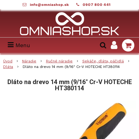
info@omniashop.sk
0907 800 441
Menu
Úvod
Náradie
Ručné náradie
Sekáče, dláta, páčidlá
Dláta
Dláto na drevo 14 mm (9/16" Cr-V HOTECHE HT380114
Dláto na drevo 14 mm (9/16" Cr-V HOTECHE
HT380114