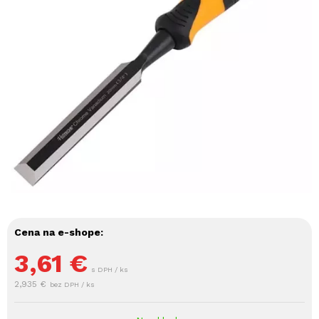
Cena na e-shope:
3,61
€
s DPH / ks
2,935 €
bez DPH / ks