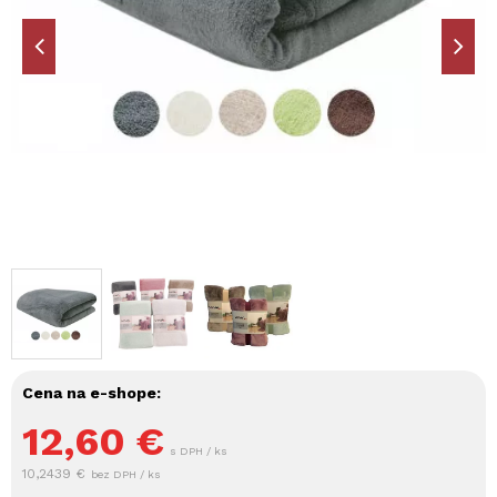
Cena na e-shope:
12,60
€
s DPH / ks
10,2439 €
bez DPH / ks