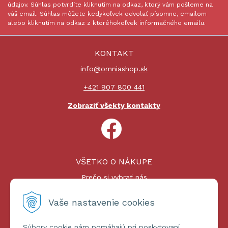
údajov. Súhlas potvrdíte kliknutím na odkaz, ktorý vám pošleme na
váš email. Súhlas môžete kedykoľvek odvolať písomne, emailom
alebo kliknutím na odkaz z ktoréhokoľvek informačného emailu.
KONTAKT
info@omniashop.sk
+421 907 800 441
Zobraziť všekty kontakty
VŠETKO O NÁKUPE
Prečo si vybrať nás
Nákupný proces
Platby a doprava
Vaše nastavenie cookies
Reklamačný poriadok
Súbory cookie nám pomáhajú pri poskytovaní