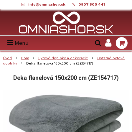
info@omniashop.sk
0907 800 441
Menu
Úvod
Dom
Bytové doplnky a dekorácie
Ostatné bytové
doplnky
Deka flanelová 150x200 cm (ZE154717)
Deka flanelová 150x200 cm (ZE154717)