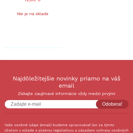
Nie je na sklade
Najdôležitejšie novinky priamo na váš
email
Získajte zaujímavé informácie vždy medzi prvými
Odoberať
Vaše osobné údaje (email) budeme spracovávať len za týmto
účelom v súlade s platnou legislatívou a zásadami ochrany osobných