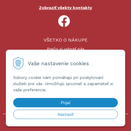
Zobraziť všekty kontakty
VŠETKO O NÁKUPE
Prečo si vybrať nás
Nákupný proces
Platby a doprava
Vaše nastavenie cookies
Reklamačný poriadok
Súbory cookie nám pomáhajú pri poskytovaní
ĎALŠIE INFORMÁCIE
služieb pre vás. Umožňujú spoznať a zapamätať si
vaše preferencie.
Certifikáty
Obchodné podmienky
Prijať
Ochrana osobných údajov
Nastaviť
© 2026 omniashop.sk •
tvorba eshopu cez UNIobchod
,
webhosting
spoločnosti
WEBYGROUP