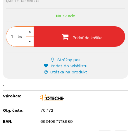
1,5691 €
bez DPH / ks
Na sklade
ks
Pridať do košíka
Strážny pes
Pridať do wishlistu
Otázka na produkt
.
Výrobca:
Obj. čislo:
70772
EAN:
6934097718989