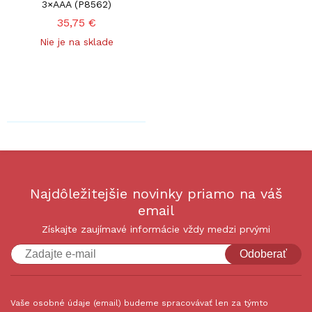
3×AAA (P8562)
35,75 €
Nie je na sklade
Najdôležitejšie novinky priamo na váš
email
Získajte zaujímavé informácie vždy medzi prvými
Odoberať
Vaše osobné údaje (email) budeme spracovávať len za týmto