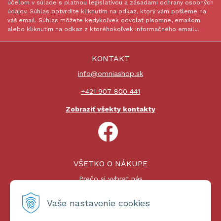
účelom v súlade s platnou legislatívou a zásadami ochrany osobných
údajov. Súhlas potvrdíte kliknutím na odkaz, ktorý vám pošleme na
váš email. Súhlas môžete kedykoľvek odvolať písomne, emailom
alebo kliknutím na odkaz z ktoréhokoľvek informačného emailu.
KONTAKT
info@omniashop.sk
+421 907 800 441
Zobraziť všekty kontakty
VŠETKO O NÁKUPE
Prečo si vybrať nás
Nákupný proces
Platby a doprava
Vaše nastavenie cookies
Reklamačný poriadok