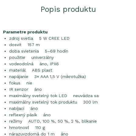
Popis produktu
Parametre produktu
zdroj svetla 5 W CREE LED
dosvit 157 m
doba svietenia 5–69 hodín
použitie univerzálny
vodeodolná áno, IPX6
materiál ABS plast
napájanie 3× AAA 1,5 V (mikrotužka)
fokus nie
IR senzor áno
maximálny svetelný tok LED neuvádza sa
maximálny svetelný tok produktu 300 lm
nabíjací áno
reflexný pásik áno
režimy AUTO, 100 %, 50 %, 2 %, blikanie
hmotnosť 110 g
nárazuvzdorná do 1 m áno