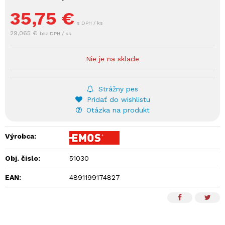
35,75
€
s DPH / ks
29,065 €
bez DPH / ks
Nie je na sklade
Strážny pes
Pridať do wishlistu
Otázka na produkt
Výrobca:
Obj. čislo:
51030
EAN:
4891199174827