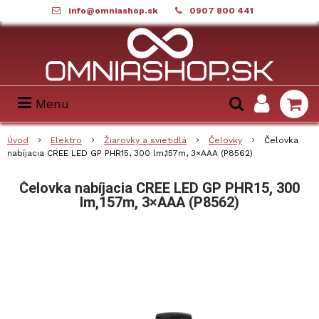
info@omniashop.sk
0907 800 441
Menu
Úvod
Elektro
Žiarovky a svietidlá
Čelovky
Čelovka
nabíjacia CREE LED GP PHR15, 300 lm,157m, 3×AAA (P8562)
Čelovka nabíjacia CREE LED GP PHR15, 300
lm,157m, 3×AAA (P8562)