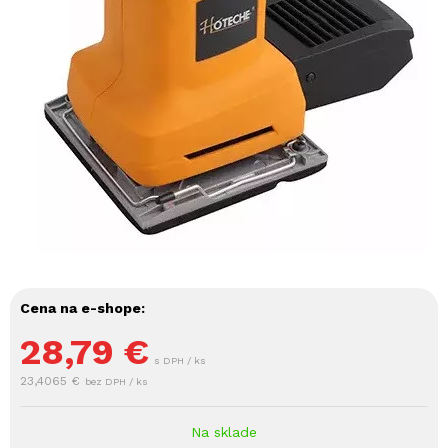
Cena na e-shope:
28,79
€
s DPH / ks
23,4065 €
bez DPH / ks
Na sklade