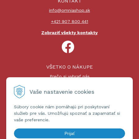
KONTAKT
info@omniashop.sk
+421 907 800 441
Zobraziť všekty kontakty
VŠETKO O NÁKUPE
Prečo si vybrať nás
Nákupný proces
Platby a doprava
Vaše nastavenie cookies
Reklamačný poriadok
Súbory cookie nám pomáhajú pri poskytovaní
ĎALŠIE INFORMÁCIE
služieb pre vás. Umožňujú spoznať a zapamätať si
vaše preferencie.
Certifikáty
Obchodné podmienky
Prijať
Ochrana osobných údajov