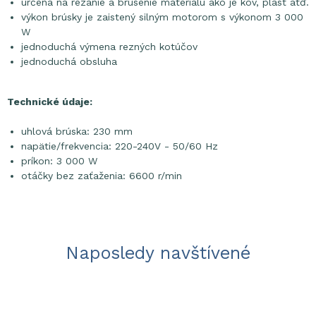
určená na rezanie a brúsenie materiálu ako je kov, plast atď.
výkon brúsky je zaistený silným motorom s výkonom 3 000
W
jednoduchá výmena rezných kotúčov
jednoduchá obsluha
Technické údaje:
uhlová brúska: 230 mm
napätie/frekvencia: 220-240V - 50/60 Hz
príkon: 3 000 W
otáčky bez zaťaženia: 6600 r/min
Naposledy navštívené