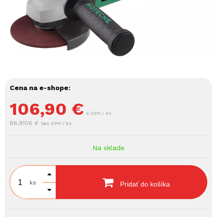
Cena na e-shope:
106,90
€
s DPH / ks
86,9106 €
bez DPH / ks
Na sklade
ks
Pridať do košíka