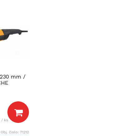
 230 mm /
CHE
 / ks
Obj. čislo:
71212