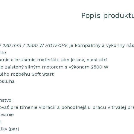
Popis produkt
ka 230 mm / 2500 W HOTECHE
je kompaktný a výkonný nást
tie
nie a brúsenie materiálu ako je kov, plast atď.
je zaistený silným motorom s výkonom 2500 W
lého rozbehu Soft Start
bsluha
nstvo:
oväť pre tlmenie vibrácií a pohodlnejšiu prácu v trvalej p
ovanie
t
íky (pár)