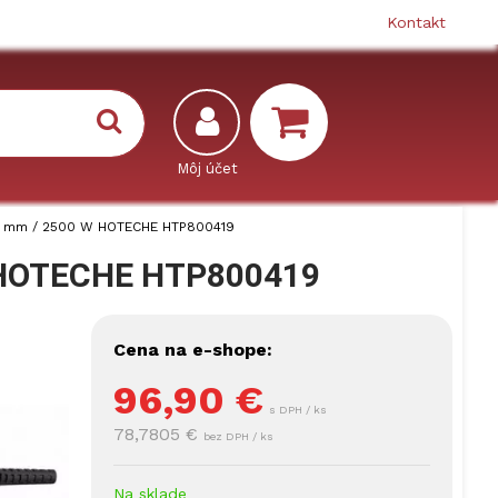
Kontakt
0 mm / 2500 W HOTECHE HTP800419
W HOTECHE HTP800419
Cena na e-shope:
96,90
€
s DPH / ks
78,7805 €
bez DPH / ks
Na sklade