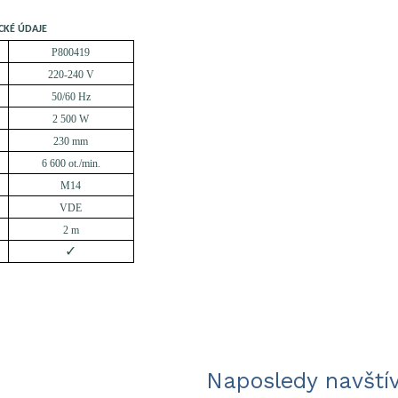
CKÉ ÚDAJE
P800419
220-240 V
50/60 Hz
2 500 W
230 mm
6 600 ot./min.
M14
VDE
2 m
✓
Naposledy navští