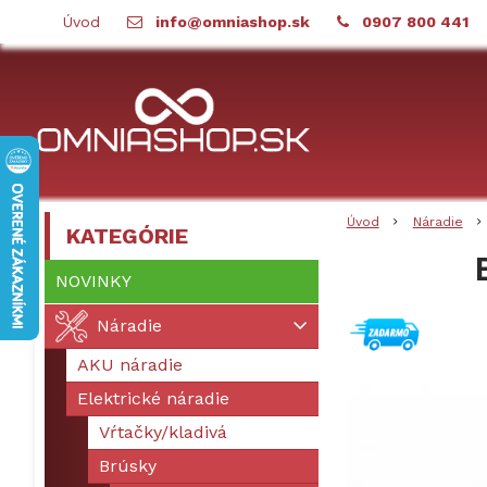
Úvod
info@omniashop.sk
0907 800 441
Úvod
Náradie
KATEGÓRIE
NOVINKY
Náradie
AKU náradie
Elektrické náradie
Vŕtačky/kladivá
Brúsky