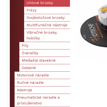
Uhlové brúsky
Frézy
Dvojkotúčové brúsky
Multifunkčné nástroje
Vibračné brúsky,
hoblíky
Píly
Zváračky
Miešadlá stavebné
Ostatné
Motorové náradie
Ručné náradie
Nástroje
Pneumatické náradie a
príslušenstvo