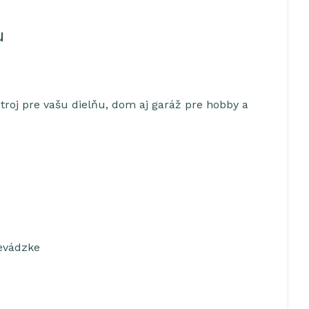
u
roj pre vašu dielňu, dom aj garáž pre hobby a
revádzke