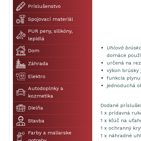
Príslušenstvo
Spojovací materiál
PUR peny, silikóny,
lepidlá
Uhlová brús
Dom
domáce použi
určená na reza
Záhrada
výkon brúsky 
Elektro
funkcia plynu
jednoduchá o
Autodoplnky a
kozmetika
Dodané prísluše
Dielňa
1 x prídavná ruk
1 x kľúč na uťah
Stavba
1 x ochranný kry
Farby a maliarske
1 x náhradné uhl
potreby