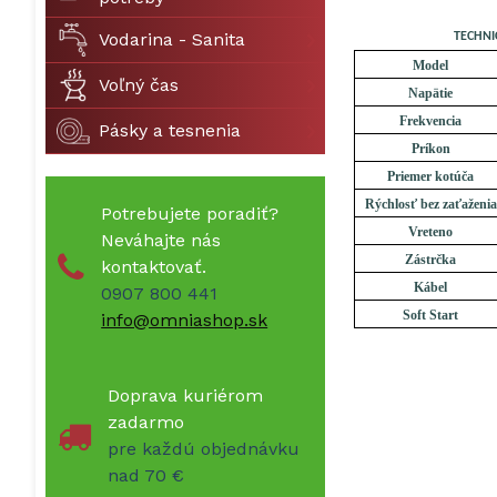
Vodarina - Sanita
TECHNI
Model
Voľný čas
Napätie
Frekvencia
Pásky a tesnenia
Príkon
Priemer kotúča
Rýchlosť bez zaťaženia
Potrebujete poradiť?
Vreteno
Neváhajte nás
Zástrčka
kontaktovať.
Kábel
0907 800 441
Soft Start
info@omniashop.sk
Doprava kuriérom
zadarmo
pre každú objednávku
nad 70 €