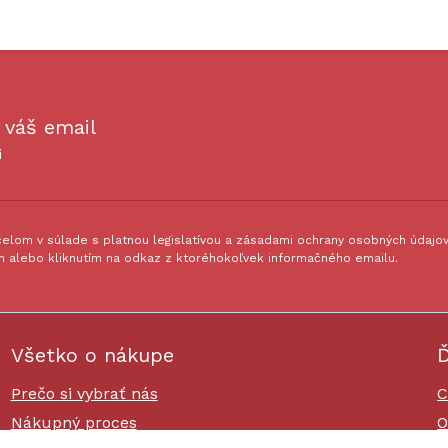
 váš email
i
lom v súlade s platnou legislatívou a zásadami ochrany osobných údajov.
 alebo kliknutím na odkaz z ktoréhokoľvek informačného emailu.
Všetko o nákupe
Ď
Prečo si vybrať nás
C
Nákupný proces
O