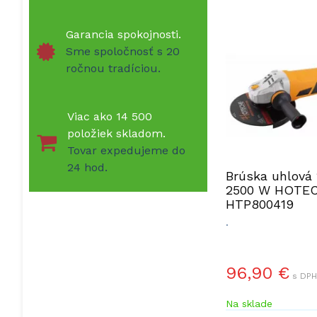
Garancia spokojnosti.
Sme spoločnosť s 20
ročnou tradíciou.
Viac ako 14 500
položiek skladom.
Tovar expedujeme do
24 hod.
Brúska uhlová
2500 W HOTE
HTP800419
.
96,90 €
s DPH
Na sklade