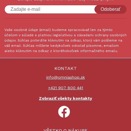
Odoberať
Vaše osobné údaje (email) budeme spracovávať len za týmto
účelom v súlade s platnou legislatívou a zásadami ochrany osobných
údajov. Súhlas potvrdíte kliknutím na odkaz, ktorý vám pošleme na
váš email. Súhlas môžete kedykoľvek odvolať písomne, emailom
alebo kliknutím na odkaz z ktoréhokoľvek informačného emailu.
KONTAKT
info@omniashop.sk
+421 907 800 441
Zobraziť všekty kontakty
VŠETKO O NÁKUPE