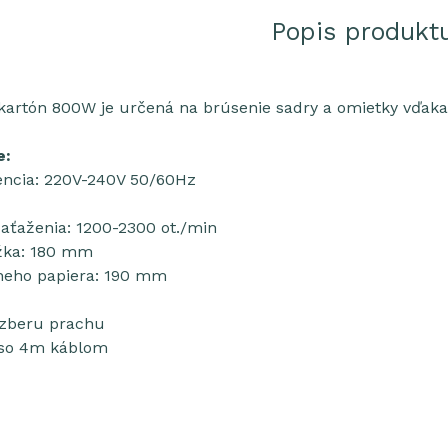
Popis produkt
kartón 800W je určená na brúsenie sadry a omietky vďaka
e:
encia: 220V-240V 50/60Hz
zaťaženia: 1200-2300 ot./min
žka: 180 mm
neho papiera: 190 mm
zberu prachu
 so 4m káblom