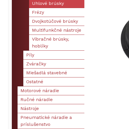
Uhlové brúsky
Frézy
Dvojkotúčové brúsky
Multifunkčné nástroje
Vibračné brúsky,
hoblíky
Píly
Zváračky
Miešadlá stavebné
Ostatné
Motorové náradie
Ručné náradie
Nástroje
Pneumatické náradie a
príslušenstvo