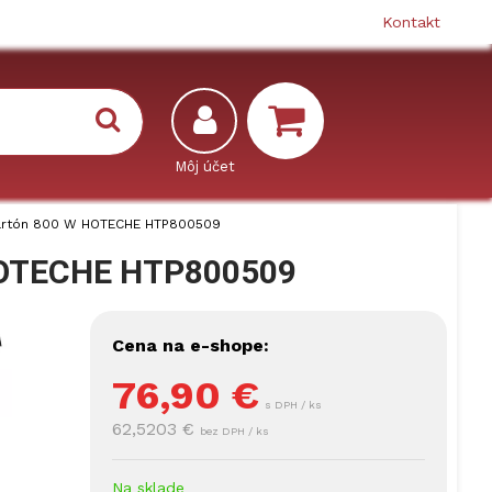
Kontakt
artón 800 W HOTECHE HTP800509
 HOTECHE HTP800509
Cena na e-shope:
76,90
€
s DPH / ks
62,5203 €
bez DPH / ks
Na sklade