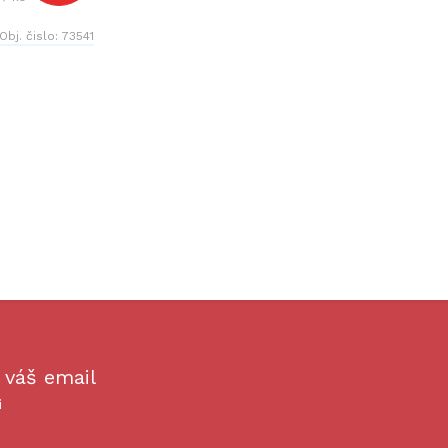
Obj. čislo:
73541
 váš email
i