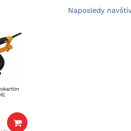
Naposledy navští
rokartón
HE
 / ks