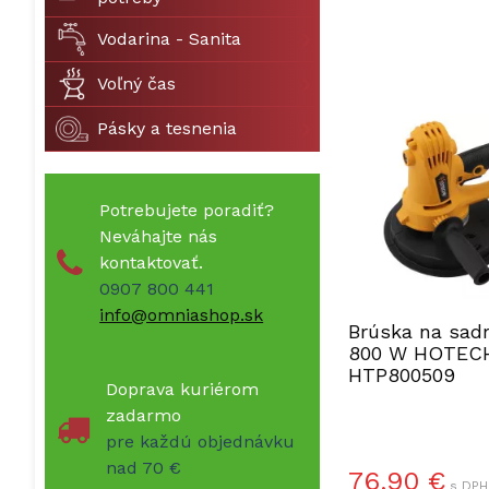
Vodarina - Sanita
Voľný čas
Pásky a tesnenia
Potrebujete poradiť?
Neváhajte nás
kontaktovať.
0907 800 441
info@omniashop.sk
Brúska na sad
800 W HOTEC
HTP800509
Doprava kuriérom
zadarmo
pre každú objednávku
nad 70 €
76,90 €
s DPH