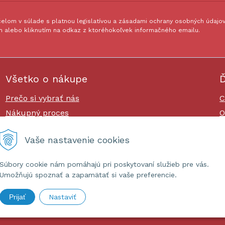
lom v súlade s platnou legislatívou a zásadami ochrany osobných údajov.
 alebo kliknutím na odkaz z ktoréhokoľvek informačného emailu.
Všetko o nákupe
Ď
Prečo si vybrať nás
C
Nákupný proces
O
Platby a doprava
O
Vaše nastavenie cookies
Reklamačný poriadok
Súbory cookie nám pomáhajú pri poskytovaní služieb pre vás.
Umožňujú spoznať a zapamätať si vaše preferencie.
Prijať
Nastaviť
ashop.sk •
tvorba eshopu cez UNIobchod
,
webhosting
spoločnost