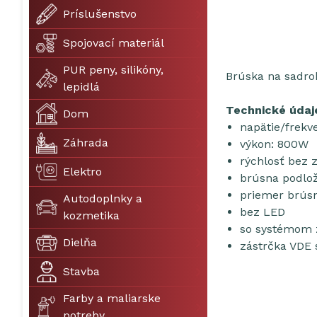
Príslušenstvo
Spojovací materiál
PUR peny, silikóny,
Brúska na sadro
lepidlá
Technické údaj
Dom
napätie/frekv
Záhrada
výkon: 800W
rýchlosť bez 
Elektro
brúsna podlo
priemer brús
Autodoplnky a
bez LED
kozmetika
so systémom 
Dielňa
zástrčka VDE
Stavba
Farby a maliarske
potreby