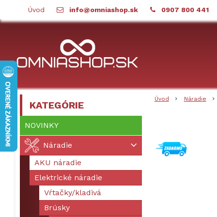
Úvod
info@omniashop.sk
0907 800 441
Úvod
Náradie
KATEGÓRIE
NOVINKY
Náradie
AKU náradie
Elektrické náradie
Vŕtačky/kladivá
Brúsky