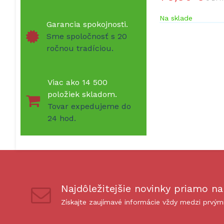
Na sklade
Garancia spokojnosti.
Sme spoločnosť s 20
ročnou tradíciou.
Viac ako 14 500
položiek skladom.
Tovar expedujeme do
24 hod.
Najdôležitejšie novinky priamo na
Získajte zaujímavé informácie vždy medzi prvým