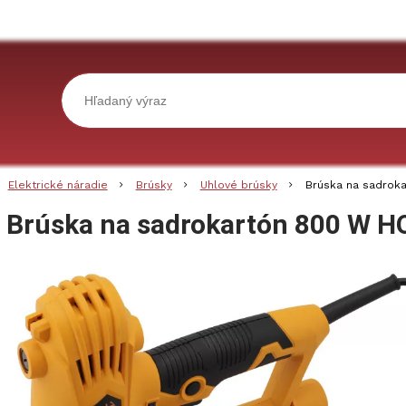
Elektrické náradie
Brúsky
Uhlové brúsky
Brúska na sadrok
Brúska na sadrokartón 800 W